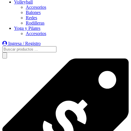
Volleyball
Accesorios
Balones
Redes
Rodilleras
Yoga y Pilates
Accesorios
Ingresa / Registro
Búsqueda
de
productos