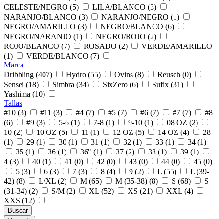
CELESTE/NEGRO (5)
LILA/BLANCO (3)
NARANJO/BLANCO (3)
NARANJO/NEGRO (1)
NEGRO/AMARILLO (3)
NEGRO/BLANCO (6)
NEGRO/NARANJO (1)
NEGRO/ROJO (2)
ROJO/BLANCO (7)
ROSADO (2)
VERDE/AMARILLO
(1)
VERDE/BLANCO (7)
Marca
Dribbling (407)
Hydro (55)
Ovins (8)
Reusch (0)
Sensei (18)
Simbra (34)
SixZero (6)
Sufix (31)
Yashima (10)
Tallas
#10 (3)
#11 (3)
#4 (7)
#5 (7)
#6 (7)
#7 (7)
#8
(6)
#9 (3)
5-6 (1)
7-8 (1)
9-10 (1)
08 OZ (2)
10 (2)
10 OZ (5)
11 (1)
12 OZ (5)
14 OZ (4)
28
(1)
29 (1)
30 (1)
31 (1)
32 (1)
33 (1)
34 (1)
35 (1)
36 (1)
36" (1)
37 (2)
38 (1)
39 (1)
4 (3)
40 (1)
41 (0)
42 (0)
43 (0)
44 (0)
45 (0)
5 (3)
6 (3)
7 (3)
8 (4)
9 (2)
L (55)
L (39-
42) (8)
L/XL (2)
M (65)
M (35-38) (8)
S (68)
S
(31-34) (2)
S/M (2)
XL (52)
XS (21)
XXL (4)
XXS (12)