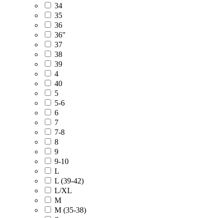
34
35
36
36"
37
38
39
4
40
5
5-6
6
7
7-8
8
9
9-10
L
L (39-42)
L/XL
M
M (35-38)