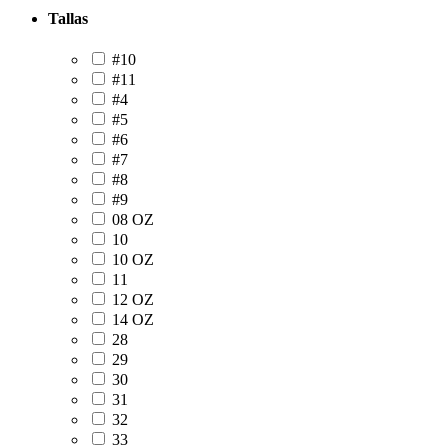
Tallas
#10
#11
#4
#5
#6
#7
#8
#9
08 OZ
10
10 OZ
11
12 OZ
14 OZ
28
29
30
31
32
33