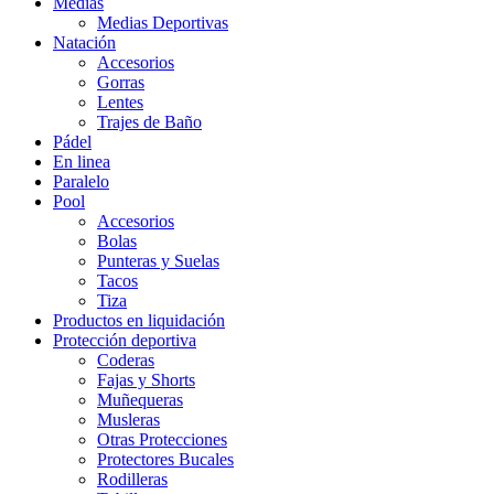
Medias
Medias Deportivas
Natación
Accesorios
Gorras
Lentes
Trajes de Baño
Pádel
En linea
Paralelo
Pool
Accesorios
Bolas
Punteras y Suelas
Tacos
Tiza
Productos en liquidación
Protección deportiva
Coderas
Fajas y Shorts
Muñequeras
Musleras
Otras Protecciones
Protectores Bucales
Rodilleras