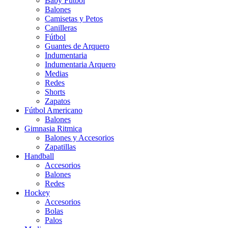
Baby Futbol
Balones
Camisetas y Petos
Canilleras
Fútbol
Guantes de Arquero
Indumentaria
Indumentaria Arquero
Medias
Redes
Shorts
Zapatos
Fútbol Americano
Balones
Gimnasia Ritmica
Balones y Accesorios
Zapatillas
Handball
Accesorios
Balones
Redes
Hockey
Accesorios
Bolas
Palos