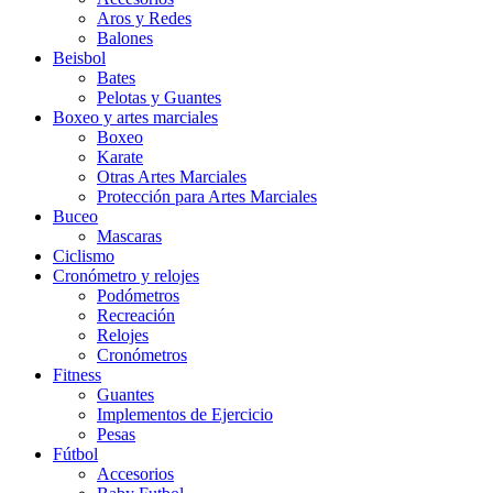
Aros y Redes
Balones
Beisbol
Bates
Pelotas y Guantes
Boxeo y artes marciales
Boxeo
Karate
Otras Artes Marciales
Protección para Artes Marciales
Buceo
Mascaras
Ciclismo
Cronómetro y relojes
Podómetros
Recreación
Relojes
Cronómetros
Fitness
Guantes
Implementos de Ejercicio
Pesas
Fútbol
Accesorios