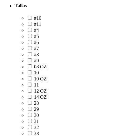
Tallas
#10
#11
#4
#5
#6
#7
#8
#9
08 OZ
10
10 OZ
11
12 OZ
14 OZ
28
29
30
31
32
33