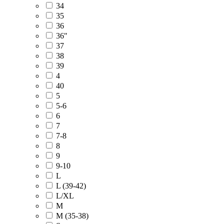
34
35
36
36"
37
38
39
4
40
5
5-6
6
7
7-8
8
9
9-10
L
L (39-42)
L/XL
M
M (35-38)