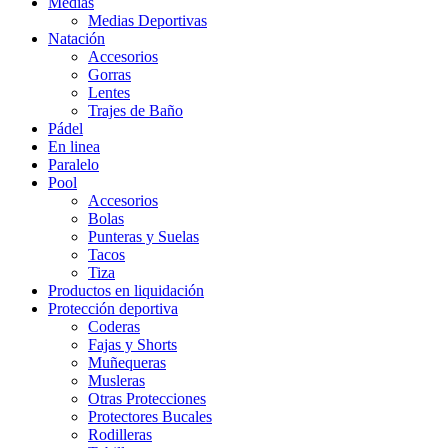
Medias
Medias Deportivas
Natación
Accesorios
Gorras
Lentes
Trajes de Baño
Pádel
En linea
Paralelo
Pool
Accesorios
Bolas
Punteras y Suelas
Tacos
Tiza
Productos en liquidación
Protección deportiva
Coderas
Fajas y Shorts
Muñequeras
Musleras
Otras Protecciones
Protectores Bucales
Rodilleras