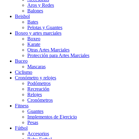
Aros y Redes
Balones
Beisbol
Bates
Pelotas y Guantes
Boxeo y artes marciales
Boxeo
Karate
Otras Artes Marciales
Protección para Artes Marciales
Buceo
Mascaras
Ciclismo
Cronómetro y relojes
Podómetros
Recreación
Relojes
Cronómetros
Fitness
Guantes
Implementos de Ejercicio
Pesas
Fútbol
Accesorios