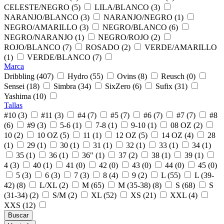
CELESTE/NEGRO (5)
LILA/BLANCO (3)
NARANJO/BLANCO (3)
NARANJO/NEGRO (1)
NEGRO/AMARILLO (3)
NEGRO/BLANCO (6)
NEGRO/NARANJO (1)
NEGRO/ROJO (2)
ROJO/BLANCO (7)
ROSADO (2)
VERDE/AMARILLO
(1)
VERDE/BLANCO (7)
Marca
Dribbling (407)
Hydro (55)
Ovins (8)
Reusch (0)
Sensei (18)
Simbra (34)
SixZero (6)
Sufix (31)
Yashima (10)
Tallas
#10 (3)
#11 (3)
#4 (7)
#5 (7)
#6 (7)
#7 (7)
#8
(6)
#9 (3)
5-6 (1)
7-8 (1)
9-10 (1)
08 OZ (2)
10 (2)
10 OZ (5)
11 (1)
12 OZ (5)
14 OZ (4)
28
(1)
29 (1)
30 (1)
31 (1)
32 (1)
33 (1)
34 (1)
35 (1)
36 (1)
36" (1)
37 (2)
38 (1)
39 (1)
4 (3)
40 (1)
41 (0)
42 (0)
43 (0)
44 (0)
45 (0)
5 (3)
6 (3)
7 (3)
8 (4)
9 (2)
L (55)
L (39-
42) (8)
L/XL (2)
M (65)
M (35-38) (8)
S (68)
S
(31-34) (2)
S/M (2)
XL (52)
XS (21)
XXL (4)
XXS (12)