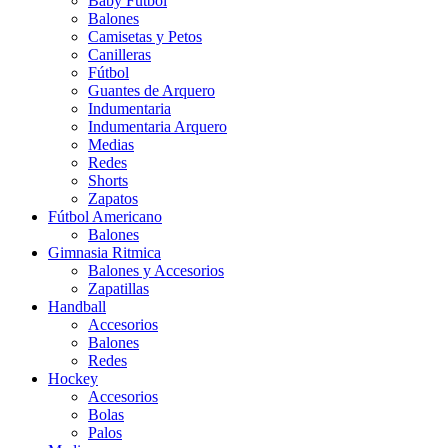
Baby Futbol
Balones
Camisetas y Petos
Canilleras
Fútbol
Guantes de Arquero
Indumentaria
Indumentaria Arquero
Medias
Redes
Shorts
Zapatos
Fútbol Americano
Balones
Gimnasia Ritmica
Balones y Accesorios
Zapatillas
Handball
Accesorios
Balones
Redes
Hockey
Accesorios
Bolas
Palos