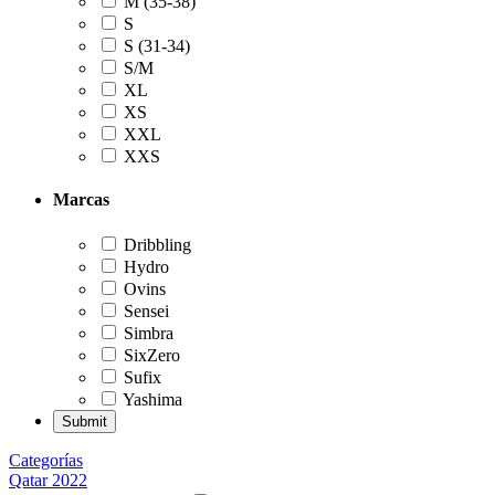
M (35-38)
S
S (31-34)
S/M
XL
XS
XXL
XXS
Marcas
Dribbling
Hydro
Ovins
Sensei
Simbra
SixZero
Sufix
Yashima
Categorías
Qatar 2022