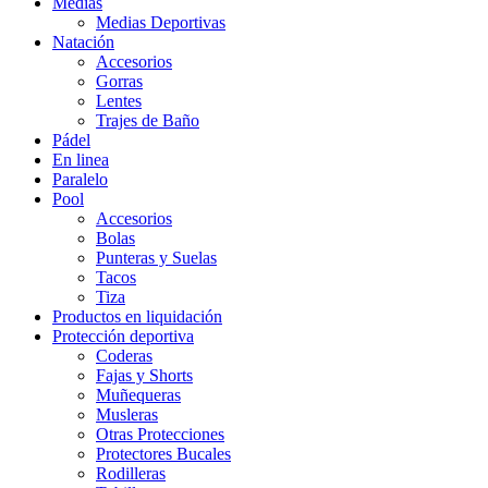
Medias
Medias Deportivas
Natación
Accesorios
Gorras
Lentes
Trajes de Baño
Pádel
En linea
Paralelo
Pool
Accesorios
Bolas
Punteras y Suelas
Tacos
Tiza
Productos en liquidación
Protección deportiva
Coderas
Fajas y Shorts
Muñequeras
Musleras
Otras Protecciones
Protectores Bucales
Rodilleras