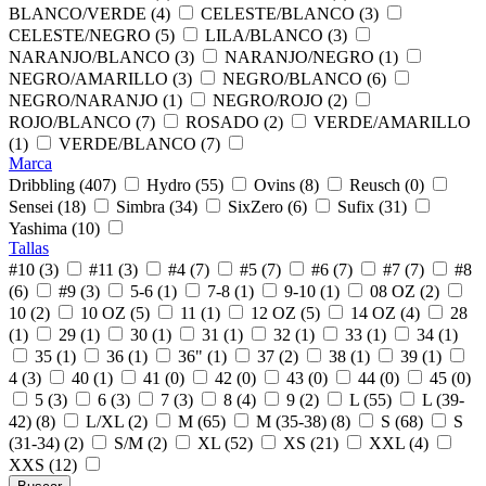
BLANCO/VERDE (4)
CELESTE/BLANCO (3)
CELESTE/NEGRO (5)
LILA/BLANCO (3)
NARANJO/BLANCO (3)
NARANJO/NEGRO (1)
NEGRO/AMARILLO (3)
NEGRO/BLANCO (6)
NEGRO/NARANJO (1)
NEGRO/ROJO (2)
ROJO/BLANCO (7)
ROSADO (2)
VERDE/AMARILLO
(1)
VERDE/BLANCO (7)
Marca
Dribbling (407)
Hydro (55)
Ovins (8)
Reusch (0)
Sensei (18)
Simbra (34)
SixZero (6)
Sufix (31)
Yashima (10)
Tallas
#10 (3)
#11 (3)
#4 (7)
#5 (7)
#6 (7)
#7 (7)
#8
(6)
#9 (3)
5-6 (1)
7-8 (1)
9-10 (1)
08 OZ (2)
10 (2)
10 OZ (5)
11 (1)
12 OZ (5)
14 OZ (4)
28
(1)
29 (1)
30 (1)
31 (1)
32 (1)
33 (1)
34 (1)
35 (1)
36 (1)
36" (1)
37 (2)
38 (1)
39 (1)
4 (3)
40 (1)
41 (0)
42 (0)
43 (0)
44 (0)
45 (0)
5 (3)
6 (3)
7 (3)
8 (4)
9 (2)
L (55)
L (39-
42) (8)
L/XL (2)
M (65)
M (35-38) (8)
S (68)
S
(31-34) (2)
S/M (2)
XL (52)
XS (21)
XXL (4)
XXS (12)