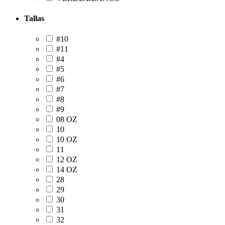
Tallas
#10
#11
#4
#5
#6
#7
#8
#9
08 OZ
10
10 OZ
11
12 OZ
14 OZ
28
29
30
31
32