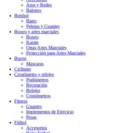
Aros y Redes
Balones
Beisbol
Bates
Pelotas y Guantes
Boxeo y artes marciales
Boxeo
Karate
Otras Artes Marciales
Protección para Artes Marciales
Buceo
Mascaras
Ciclismo
Cronómetro y relojes
Podómetros
Recreación
Relojes
Cronómetros
Fitness
Guantes
Implementos de Ejercicio
Pesas
Fútbol
Accesorios