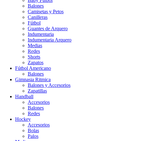
Baby Futbol
Balones
Camisetas y Petos
Canilleras
Fútbol
Guantes de Arquero
Indumentaria
Indumentaria Arquero
Medias
Redes
Shorts
Zapatos
Fútbol Americano
Balones
Gimnasia Ritmica
Balones y Accesorios
Zapatillas
Handball
Accesorios
Balones
Redes
Hockey
Accesorios
Bolas
Palos