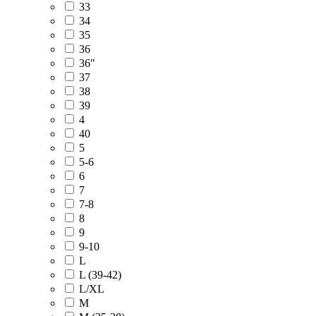
33
34
35
36
36"
37
38
39
4
40
5
5-6
6
7
7-8
8
9
9-10
L
L (39-42)
L/XL
M