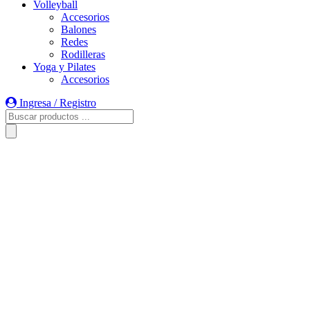
Volleyball
Accesorios
Balones
Redes
Rodilleras
Yoga y Pilates
Accesorios
Ingresa / Registro
Búsqueda
de
productos