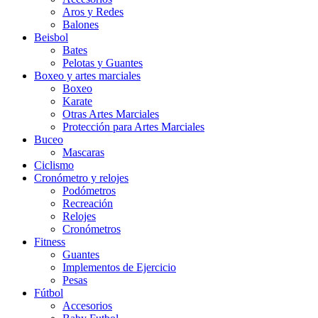
Aros y Redes
Balones
Beisbol
Bates
Pelotas y Guantes
Boxeo y artes marciales
Boxeo
Karate
Otras Artes Marciales
Protección para Artes Marciales
Buceo
Mascaras
Ciclismo
Cronómetro y relojes
Podómetros
Recreación
Relojes
Cronómetros
Fitness
Guantes
Implementos de Ejercicio
Pesas
Fútbol
Accesorios