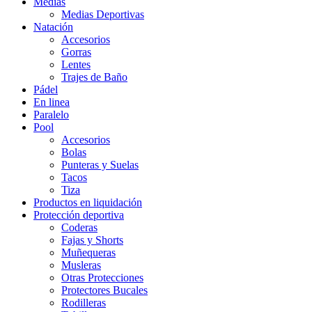
Medias
Medias Deportivas
Natación
Accesorios
Gorras
Lentes
Trajes de Baño
Pádel
En linea
Paralelo
Pool
Accesorios
Bolas
Punteras y Suelas
Tacos
Tiza
Productos en liquidación
Protección deportiva
Coderas
Fajas y Shorts
Muñequeras
Musleras
Otras Protecciones
Protectores Bucales
Rodilleras