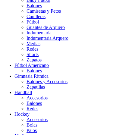
Baby Futbol
Balones
Camisetas y Petos
Canilleras
Fútbol
Guantes de Arquero
Indumentaria
Indumentaria Arquero
Medias
Redes
Shorts
Zapatos
Fútbol Americano
Balones
Gimnasia Ritmica
Balones y Accesorios
Zapatillas
Handball
Accesorios
Balones
Redes
Hockey
Accesorios
Bolas
Palos