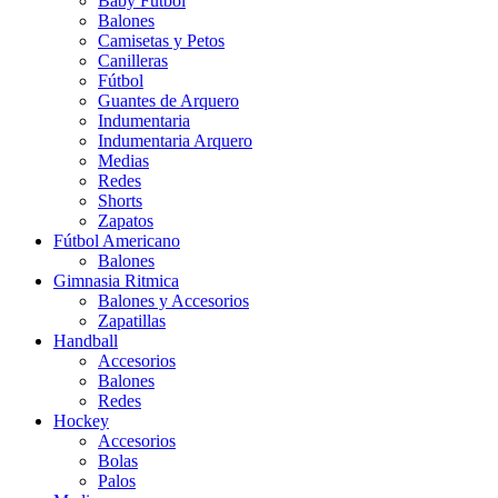
Baby Futbol
Balones
Camisetas y Petos
Canilleras
Fútbol
Guantes de Arquero
Indumentaria
Indumentaria Arquero
Medias
Redes
Shorts
Zapatos
Fútbol Americano
Balones
Gimnasia Ritmica
Balones y Accesorios
Zapatillas
Handball
Accesorios
Balones
Redes
Hockey
Accesorios
Bolas
Palos