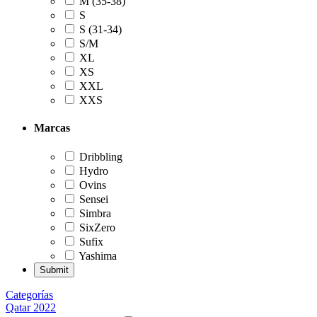
M (35-38)
S
S (31-34)
S/M
XL
XS
XXL
XXS
Marcas
Dribbling
Hydro
Ovins
Sensei
Simbra
SixZero
Sufix
Yashima
Categorías
Qatar 2022