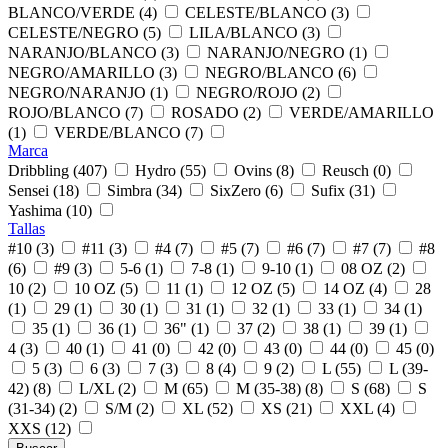
BLANCO/VERDE (4)
CELESTE/BLANCO (3)
CELESTE/NEGRO (5)
LILA/BLANCO (3)
NARANJO/BLANCO (3)
NARANJO/NEGRO (1)
NEGRO/AMARILLO (3)
NEGRO/BLANCO (6)
NEGRO/NARANJO (1)
NEGRO/ROJO (2)
ROJO/BLANCO (7)
ROSADO (2)
VERDE/AMARILLO
(1)
VERDE/BLANCO (7)
Marca
Dribbling (407)
Hydro (55)
Ovins (8)
Reusch (0)
Sensei (18)
Simbra (34)
SixZero (6)
Sufix (31)
Yashima (10)
Tallas
#10 (3)
#11 (3)
#4 (7)
#5 (7)
#6 (7)
#7 (7)
#8
(6)
#9 (3)
5-6 (1)
7-8 (1)
9-10 (1)
08 OZ (2)
10 (2)
10 OZ (5)
11 (1)
12 OZ (5)
14 OZ (4)
28
(1)
29 (1)
30 (1)
31 (1)
32 (1)
33 (1)
34 (1)
35 (1)
36 (1)
36" (1)
37 (2)
38 (1)
39 (1)
4 (3)
40 (1)
41 (0)
42 (0)
43 (0)
44 (0)
45 (0)
5 (3)
6 (3)
7 (3)
8 (4)
9 (2)
L (55)
L (39-
42) (8)
L/XL (2)
M (65)
M (35-38) (8)
S (68)
S
(31-34) (2)
S/M (2)
XL (52)
XS (21)
XXL (4)
XXS (12)