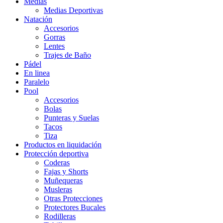
Medias
Medias Deportivas
Natación
Accesorios
Gorras
Lentes
Trajes de Baño
Pádel
En linea
Paralelo
Pool
Accesorios
Bolas
Punteras y Suelas
Tacos
Tiza
Productos en liquidación
Protección deportiva
Coderas
Fajas y Shorts
Muñequeras
Musleras
Otras Protecciones
Protectores Bucales
Rodilleras