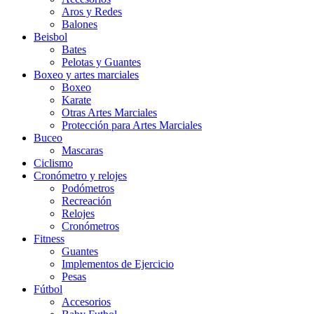
Aros y Redes
Balones
Beisbol
Bates
Pelotas y Guantes
Boxeo y artes marciales
Boxeo
Karate
Otras Artes Marciales
Protección para Artes Marciales
Buceo
Mascaras
Ciclismo
Cronómetro y relojes
Podómetros
Recreación
Relojes
Cronómetros
Fitness
Guantes
Implementos de Ejercicio
Pesas
Fútbol
Accesorios