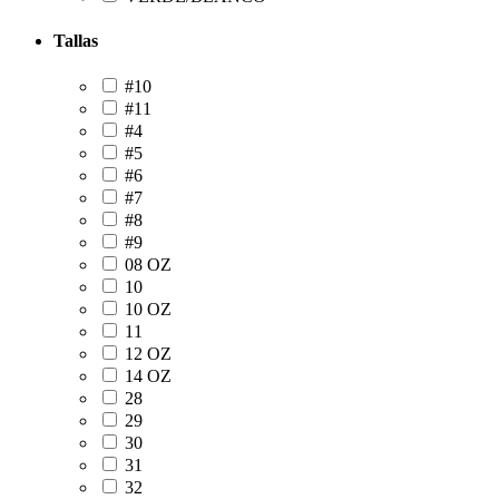
Tallas
#10
#11
#4
#5
#6
#7
#8
#9
08 OZ
10
10 OZ
11
12 OZ
14 OZ
28
29
30
31
32