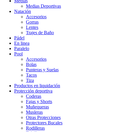
Medias
Medias Deportivas
Natación
Accesorios
Gorras
Lentes
Trajes de Baño
Pádel
En linea
Paralelo
Pool
Accesorios
Bolas
Punteras y Suelas
Tacos
Tiza
Productos en liquidación
Protección deportiva
Coderas
Fajas y Shorts
Muñequeras
Musleras
Otras Protecciones
Protectores Bucales
Rodilleras