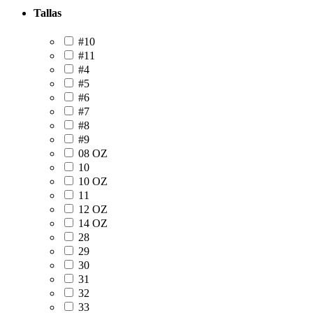
Tallas
#10
#11
#4
#5
#6
#7
#8
#9
08 OZ
10
10 OZ
11
12 OZ
14 OZ
28
29
30
31
32
33