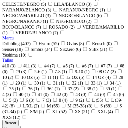
CELESTE/NEGRO (5)
LILA/BLANCO (3)
NARANJO/BLANCO (3)
NARANJO/NEGRO (1)
NEGRO/AMARILLO (3)
NEGRO/BLANCO (6)
NEGRO/NARANJO (1)
NEGRO/ROJO (2)
ROJO/BLANCO (7)
ROSADO (2)
VERDE/AMARILLO
(1)
VERDE/BLANCO (7)
Marca
Dribbling (407)
Hydro (55)
Ovins (8)
Reusch (0)
Sensei (18)
Simbra (34)
SixZero (6)
Sufix (31)
Yashima (10)
Tallas
#10 (3)
#11 (3)
#4 (7)
#5 (7)
#6 (7)
#7 (7)
#8
(6)
#9 (3)
5-6 (1)
7-8 (1)
9-10 (1)
08 OZ (2)
10 (2)
10 OZ (5)
11 (1)
12 OZ (5)
14 OZ (4)
28
(1)
29 (1)
30 (1)
31 (1)
32 (1)
33 (1)
34 (1)
35 (1)
36 (1)
36" (1)
37 (2)
38 (1)
39 (1)
4 (3)
40 (1)
41 (0)
42 (0)
43 (0)
44 (0)
45 (0)
5 (3)
6 (3)
7 (3)
8 (4)
9 (2)
L (55)
L (39-
42) (8)
L/XL (2)
M (65)
M (35-38) (8)
S (68)
S
(31-34) (2)
S/M (2)
XL (52)
XS (21)
XXL (4)
XXS (12)