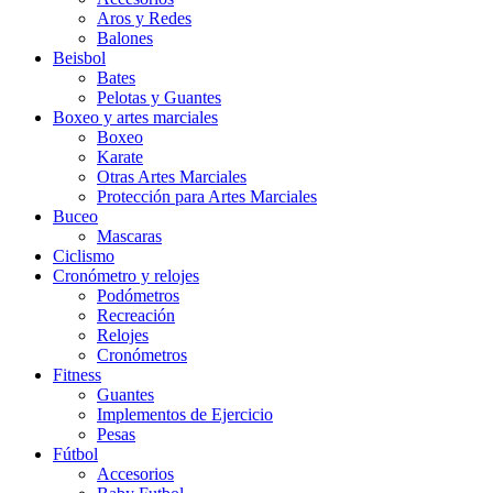
Aros y Redes
Balones
Beisbol
Bates
Pelotas y Guantes
Boxeo y artes marciales
Boxeo
Karate
Otras Artes Marciales
Protección para Artes Marciales
Buceo
Mascaras
Ciclismo
Cronómetro y relojes
Podómetros
Recreación
Relojes
Cronómetros
Fitness
Guantes
Implementos de Ejercicio
Pesas
Fútbol
Accesorios