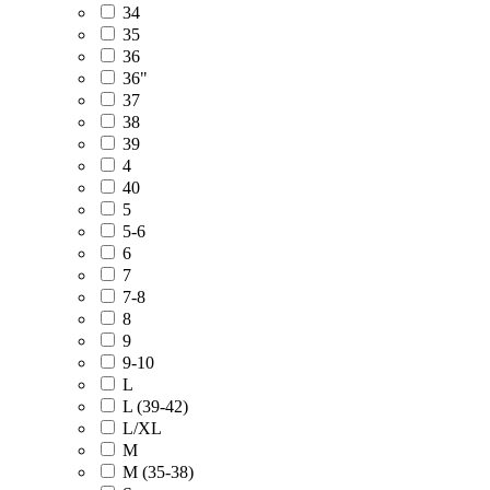
34
35
36
36"
37
38
39
4
40
5
5-6
6
7
7-8
8
9
9-10
L
L (39-42)
L/XL
M
M (35-38)