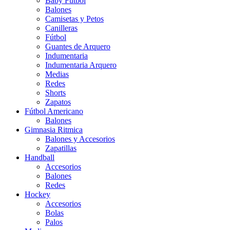
Baby Futbol
Balones
Camisetas y Petos
Canilleras
Fútbol
Guantes de Arquero
Indumentaria
Indumentaria Arquero
Medias
Redes
Shorts
Zapatos
Fútbol Americano
Balones
Gimnasia Ritmica
Balones y Accesorios
Zapatillas
Handball
Accesorios
Balones
Redes
Hockey
Accesorios
Bolas
Palos