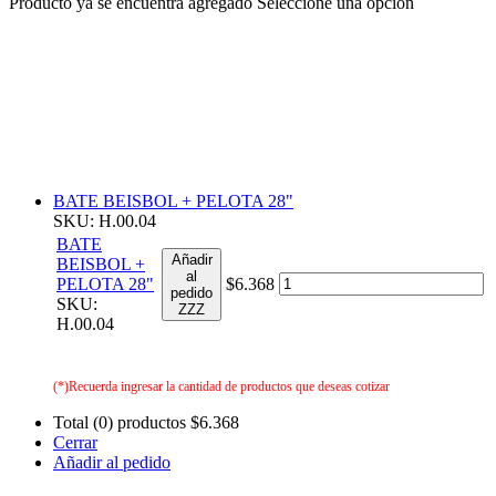
Producto ya se encuentra agregado
Seleccione una opción
BATE BEISBOL + PELOTA 28"
SKU: H.00.04
BATE
Añadir
BEISBOL +
al
PELOTA 28"
$6.368
pedido
SKU:
ZZZ
H.00.04
(*)Recuerda ingresar la cantidad de productos que deseas cotizar
Total (0) productos
$6.368
Cerrar
Añadir al pedido