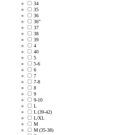
34
35
36
36"
37
38
39
4
40
5
5-6
6
7
7-8
8
9
9-10
L
L (39-42)
L/XL
M
M (35-38)