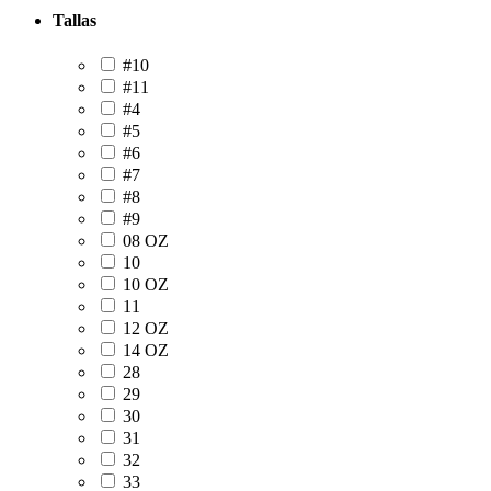
Tallas
#10
#11
#4
#5
#6
#7
#8
#9
08 OZ
10
10 OZ
11
12 OZ
14 OZ
28
29
30
31
32
33