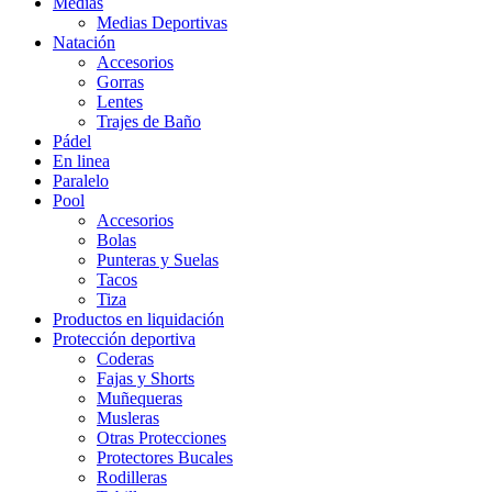
Medias
Medias Deportivas
Natación
Accesorios
Gorras
Lentes
Trajes de Baño
Pádel
En linea
Paralelo
Pool
Accesorios
Bolas
Punteras y Suelas
Tacos
Tiza
Productos en liquidación
Protección deportiva
Coderas
Fajas y Shorts
Muñequeras
Musleras
Otras Protecciones
Protectores Bucales
Rodilleras