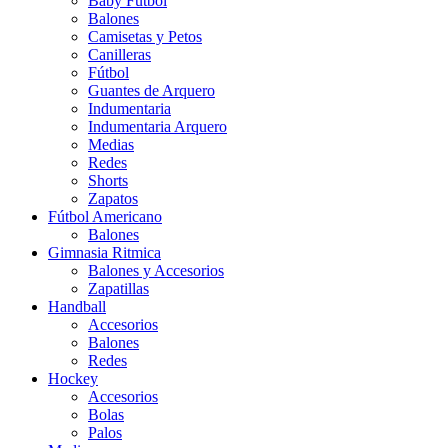
Baby Futbol
Balones
Camisetas y Petos
Canilleras
Fútbol
Guantes de Arquero
Indumentaria
Indumentaria Arquero
Medias
Redes
Shorts
Zapatos
Fútbol Americano
Balones
Gimnasia Ritmica
Balones y Accesorios
Zapatillas
Handball
Accesorios
Balones
Redes
Hockey
Accesorios
Bolas
Palos