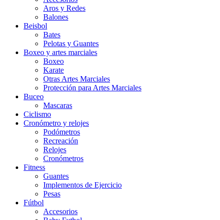
Aros y Redes
Balones
Beisbol
Bates
Pelotas y Guantes
Boxeo y artes marciales
Boxeo
Karate
Otras Artes Marciales
Protección para Artes Marciales
Buceo
Mascaras
Ciclismo
Cronómetro y relojes
Podómetros
Recreación
Relojes
Cronómetros
Fitness
Guantes
Implementos de Ejercicio
Pesas
Fútbol
Accesorios