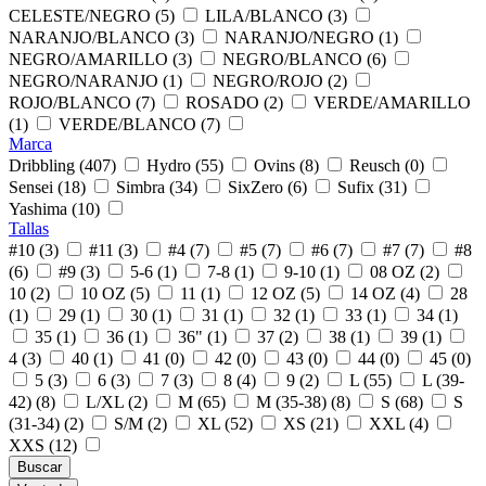
CELESTE/NEGRO (5)
LILA/BLANCO (3)
NARANJO/BLANCO (3)
NARANJO/NEGRO (1)
NEGRO/AMARILLO (3)
NEGRO/BLANCO (6)
NEGRO/NARANJO (1)
NEGRO/ROJO (2)
ROJO/BLANCO (7)
ROSADO (2)
VERDE/AMARILLO
(1)
VERDE/BLANCO (7)
Marca
Dribbling (407)
Hydro (55)
Ovins (8)
Reusch (0)
Sensei (18)
Simbra (34)
SixZero (6)
Sufix (31)
Yashima (10)
Tallas
#10 (3)
#11 (3)
#4 (7)
#5 (7)
#6 (7)
#7 (7)
#8
(6)
#9 (3)
5-6 (1)
7-8 (1)
9-10 (1)
08 OZ (2)
10 (2)
10 OZ (5)
11 (1)
12 OZ (5)
14 OZ (4)
28
(1)
29 (1)
30 (1)
31 (1)
32 (1)
33 (1)
34 (1)
35 (1)
36 (1)
36" (1)
37 (2)
38 (1)
39 (1)
4 (3)
40 (1)
41 (0)
42 (0)
43 (0)
44 (0)
45 (0)
5 (3)
6 (3)
7 (3)
8 (4)
9 (2)
L (55)
L (39-
42) (8)
L/XL (2)
M (65)
M (35-38) (8)
S (68)
S
(31-34) (2)
S/M (2)
XL (52)
XS (21)
XXL (4)
XXS (12)