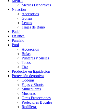
Medias
Medias Deportivas
Natación
Accesorios
Gorras
Lentes
Trajes de Baño
Pádel
En linea
Paralelo
Pool
Accesorios
Bolas
Punteras y Suelas
Tacos
Tiza
Productos en liquidación
Protección deportiva
Coderas
Fajas y Shorts
Muñequeras
Musleras
Otras Protecciones
Protectores Bucales
Rodilleras