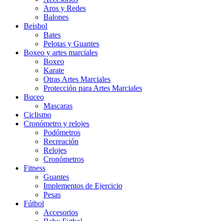
Aros y Redes
Balones
Beisbol
Bates
Pelotas y Guantes
Boxeo y artes marciales
Boxeo
Karate
Otras Artes Marciales
Protección para Artes Marciales
Buceo
Mascaras
Ciclismo
Cronómetro y relojes
Podómetros
Recreación
Relojes
Cronómetros
Fitness
Guantes
Implementos de Ejercicio
Pesas
Fútbol
Accesorios