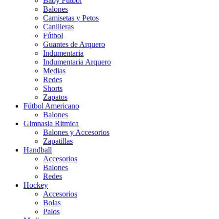
Baby Futbol
Balones
Camisetas y Petos
Canilleras
Fútbol
Guantes de Arquero
Indumentaria
Indumentaria Arquero
Medias
Redes
Shorts
Zapatos
Fútbol Americano
Balones
Gimnasia Ritmica
Balones y Accesorios
Zapatillas
Handball
Accesorios
Balones
Redes
Hockey
Accesorios
Bolas
Palos