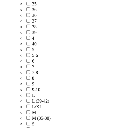
35
36
36"
37
38
39
4
40
5
5-6
6
7
7-8
8
9
9-10
L
L (39-42)
L/XL
M
M (35-38)
S