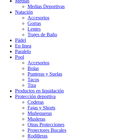
Medias
Medias Deportivas
Natación
Accesorios
Gorras
Lentes
Trajes de Baño
Pádel
En linea
Paralelo
Pool
Accesorios
Bolas
Punteras y Suelas
Tacos
Tiza
Productos en liquidación
Protección deportiva
Coderas
Fajas y Shorts
Muñequeras
Musleras
Otras Protecciones
Protectores Bucales
Rodilleras