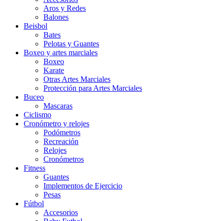
Aros y Redes
Balones
Beisbol
Bates
Pelotas y Guantes
Boxeo y artes marciales
Boxeo
Karate
Otras Artes Marciales
Protección para Artes Marciales
Buceo
Mascaras
Ciclismo
Cronómetro y relojes
Podómetros
Recreación
Relojes
Cronómetros
Fitness
Guantes
Implementos de Ejercicio
Pesas
Fútbol
Accesorios