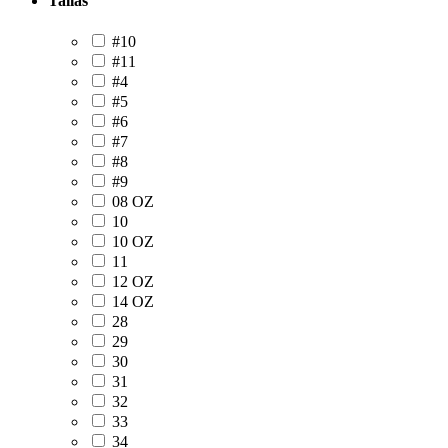
Tallas
#10
#11
#4
#5
#6
#7
#8
#9
08 OZ
10
10 OZ
11
12 OZ
14 OZ
28
29
30
31
32
33
34