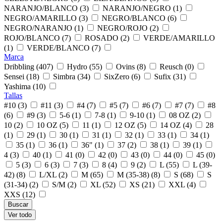
NARANJO/BLANCO (3)
NARANJO/NEGRO (1)
NEGRO/AMARILLO (3)
NEGRO/BLANCO (6)
NEGRO/NARANJO (1)
NEGRO/ROJO (2)
ROJO/BLANCO (7)
ROSADO (2)
VERDE/AMARILLO
(1)
VERDE/BLANCO (7)
Marca
Dribbling (407)
Hydro (55)
Ovins (8)
Reusch (0)
Sensei (18)
Simbra (34)
SixZero (6)
Sufix (31)
Yashima (10)
Tallas
#10 (3)
#11 (3)
#4 (7)
#5 (7)
#6 (7)
#7 (7)
#8
(6)
#9 (3)
5-6 (1)
7-8 (1)
9-10 (1)
08 OZ (2)
10 (2)
10 OZ (5)
11 (1)
12 OZ (5)
14 OZ (4)
28
(1)
29 (1)
30 (1)
31 (1)
32 (1)
33 (1)
34 (1)
35 (1)
36 (1)
36" (1)
37 (2)
38 (1)
39 (1)
4 (3)
40 (1)
41 (0)
42 (0)
43 (0)
44 (0)
45 (0)
5 (3)
6 (3)
7 (3)
8 (4)
9 (2)
L (55)
L (39-
42) (8)
L/XL (2)
M (65)
M (35-38) (8)
S (68)
S
(31-34) (2)
S/M (2)
XL (52)
XS (21)
XXL (4)
XXS (12)
Ver todo