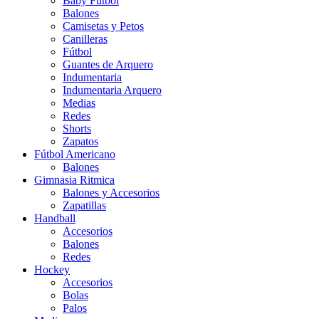
Baby Futbol
Balones
Camisetas y Petos
Canilleras
Fútbol
Guantes de Arquero
Indumentaria
Indumentaria Arquero
Medias
Redes
Shorts
Zapatos
Fútbol Americano
Balones
Gimnasia Ritmica
Balones y Accesorios
Zapatillas
Handball
Accesorios
Balones
Redes
Hockey
Accesorios
Bolas
Palos