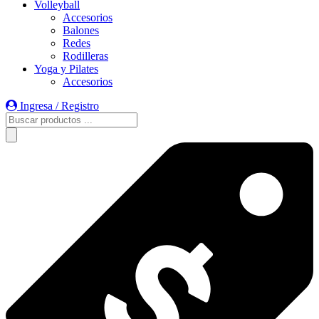
Volleyball
Accesorios
Balones
Redes
Rodilleras
Yoga y Pilates
Accesorios
Ingresa / Registro
Búsqueda
de
productos