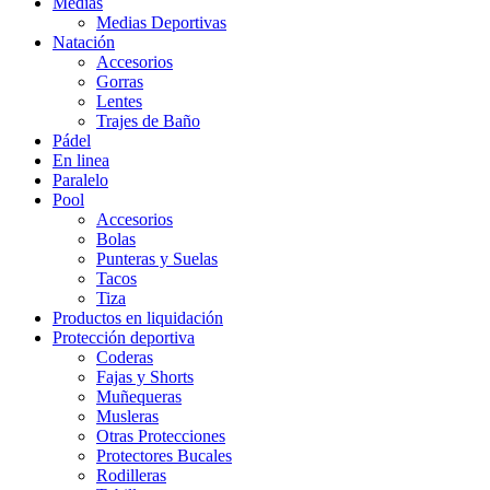
Medias
Medias Deportivas
Natación
Accesorios
Gorras
Lentes
Trajes de Baño
Pádel
En linea
Paralelo
Pool
Accesorios
Bolas
Punteras y Suelas
Tacos
Tiza
Productos en liquidación
Protección deportiva
Coderas
Fajas y Shorts
Muñequeras
Musleras
Otras Protecciones
Protectores Bucales
Rodilleras