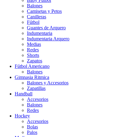
Baby Futbol
Balones
Camisetas y Petos
Canilleras
Fútbol
Guantes de Arquero
Indumentaria
Indumentaria Arquero
Medias
Redes
Shorts
Zapatos
Fútbol Americano
Balones
Gimnasia Ritmica
Balones y Accesorios
Zapatillas
Handball
Accesorios
Balones
Redes
Hockey
Accesorios
Bolas
Palos