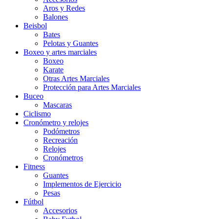
Aros y Redes
Balones
Beisbol
Bates
Pelotas y Guantes
Boxeo y artes marciales
Boxeo
Karate
Otras Artes Marciales
Protección para Artes Marciales
Buceo
Mascaras
Ciclismo
Cronómetro y relojes
Podómetros
Recreación
Relojes
Cronómetros
Fitness
Guantes
Implementos de Ejercicio
Pesas
Fútbol
Accesorios