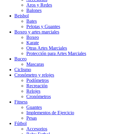
Aros y Redes
Balones
Beisbol
Bates
Pelotas y Guantes
Boxeo y artes marciales
Boxeo
Karate
Otras Artes Marciales
Protección para Artes Marciales
Buceo
Mascaras
Ciclismo
Cronómetro y relojes
Podómetros
Recreación
Relojes
Cronómetros
Fitness
Guantes
Implementos de Ejercicio
Pesas
Fútbol
Accesorios