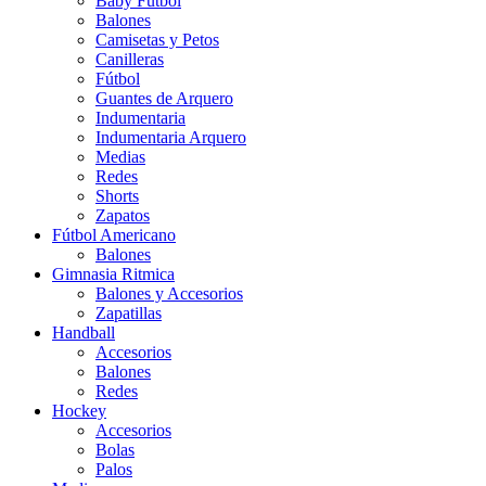
Baby Futbol
Balones
Camisetas y Petos
Canilleras
Fútbol
Guantes de Arquero
Indumentaria
Indumentaria Arquero
Medias
Redes
Shorts
Zapatos
Fútbol Americano
Balones
Gimnasia Ritmica
Balones y Accesorios
Zapatillas
Handball
Accesorios
Balones
Redes
Hockey
Accesorios
Bolas
Palos