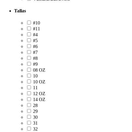
Tallas
#10
#11
#4
#5
#6
#7
#8
#9
08 OZ
10
10 OZ
11
12 OZ
14 OZ
28
29
30
31
32