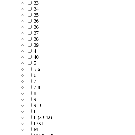
33
34
35
36
36"
37
38
39
4
40
5
5-6
6
7
7-8
8
9
9-10
L
L (39-42)
L/XL
M