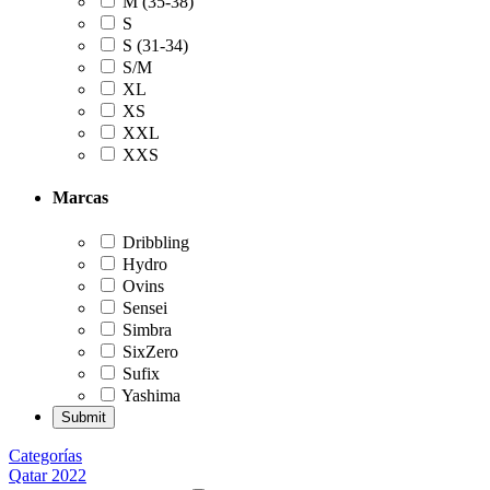
M (35-38)
S
S (31-34)
S/M
XL
XS
XXL
XXS
Marcas
Dribbling
Hydro
Ovins
Sensei
Simbra
SixZero
Sufix
Yashima
Categorías
Qatar 2022