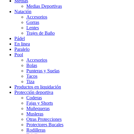
Medias
Medias Deportivas
Natación
Accesorios
Gorras
Lentes
Trajes de Baño
Pádel
En linea
Paralelo
Pool
Accesorios
Bolas
Punteras y Suelas
Tacos
Tiza
Productos en liquidación
Protección deportiva
Coderas
Fajas y Shorts
Muñequeras
Musleras
Otras Protecciones
Protectores Bucales
Rodilleras