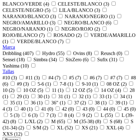
BLANCO/VERDE (4)
CELESTE/BLANCO (3)
CELESTE/NEGRO (5)
LILA/BLANCO (3)
NARANJO/BLANCO (3)
NARANJO/NEGRO (1)
NEGRO/AMARILLO (3)
NEGRO/BLANCO (6)
NEGRO/NARANJO (1)
NEGRO/ROJO (2)
ROJO/BLANCO (7)
ROSADO (2)
VERDE/AMARILLO
(1)
VERDE/BLANCO (7)
Marca
Dribbling (407)
Hydro (55)
Ovins (8)
Reusch (0)
Sensei (18)
Simbra (34)
SixZero (6)
Sufix (31)
Yashima (10)
Tallas
#10 (3)
#11 (3)
#4 (7)
#5 (7)
#6 (7)
#7 (7)
#8
(6)
#9 (3)
5-6 (1)
7-8 (1)
9-10 (1)
08 OZ (2)
10 (2)
10 OZ (5)
11 (1)
12 OZ (5)
14 OZ (4)
28
(1)
29 (1)
30 (1)
31 (1)
32 (1)
33 (1)
34 (1)
35 (1)
36 (1)
36" (1)
37 (2)
38 (1)
39 (1)
4 (3)
40 (1)
41 (0)
42 (0)
43 (0)
44 (0)
45 (0)
5 (3)
6 (3)
7 (3)
8 (4)
9 (2)
L (55)
L (39-
42) (8)
L/XL (2)
M (65)
M (35-38) (8)
S (68)
S
(31-34) (2)
S/M (2)
XL (52)
XS (21)
XXL (4)
XXS (12)