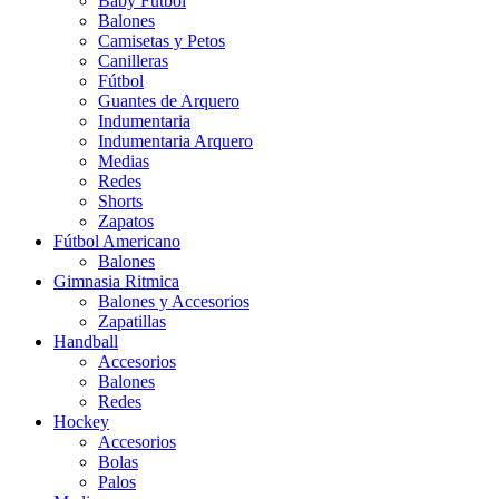
Baby Futbol
Balones
Camisetas y Petos
Canilleras
Fútbol
Guantes de Arquero
Indumentaria
Indumentaria Arquero
Medias
Redes
Shorts
Zapatos
Fútbol Americano
Balones
Gimnasia Ritmica
Balones y Accesorios
Zapatillas
Handball
Accesorios
Balones
Redes
Hockey
Accesorios
Bolas
Palos