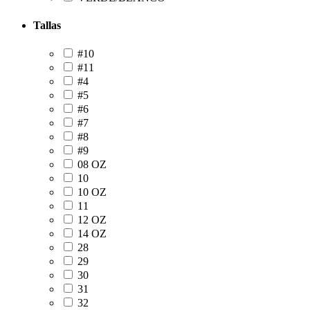
Tallas
#10
#11
#4
#5
#6
#7
#8
#9
08 OZ
10
10 OZ
11
12 OZ
14 OZ
28
29
30
31
32