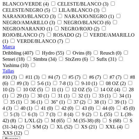
BLANCO/VERDE (4)
CELESTE/BLANCO (3)
CELESTE/NEGRO (5)
LILA/BLANCO (3)
NARANJO/BLANCO (3)
NARANJO/NEGRO (1)
NEGRO/AMARILLO (3)
NEGRO/BLANCO (6)
NEGRO/NARANJO (1)
NEGRO/ROJO (2)
ROJO/BLANCO (7)
ROSADO (2)
VERDE/AMARILLO
(1)
VERDE/BLANCO (7)
Marca
Dribbling (407)
Hydro (55)
Ovins (8)
Reusch (0)
Sensei (18)
Simbra (34)
SixZero (6)
Sufix (31)
Yashima (10)
Tallas
#10 (3)
#11 (3)
#4 (7)
#5 (7)
#6 (7)
#7 (7)
#8
(6)
#9 (3)
5-6 (1)
7-8 (1)
9-10 (1)
08 OZ (2)
10 (2)
10 OZ (5)
11 (1)
12 OZ (5)
14 OZ (4)
28
(1)
29 (1)
30 (1)
31 (1)
32 (1)
33 (1)
34 (1)
35 (1)
36 (1)
36" (1)
37 (2)
38 (1)
39 (1)
4 (3)
40 (1)
41 (0)
42 (0)
43 (0)
44 (0)
45 (0)
5 (3)
6 (3)
7 (3)
8 (4)
9 (2)
L (55)
L (39-
42) (8)
L/XL (2)
M (65)
M (35-38) (8)
S (68)
S
(31-34) (2)
S/M (2)
XL (52)
XS (21)
XXL (4)
XXS (12)