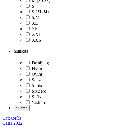
M (35-38)
S
S (31-34)
S/M
XL
XS
XXL
XXS
Marcas
Dribbling
Hydro
Ovins
Sensei
Simbra
SixZero
Sufix
Yashima
Categorías
Qatar 2022