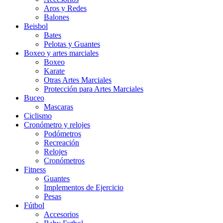
Aros y Redes
Balones
Beisbol
Bates
Pelotas y Guantes
Boxeo y artes marciales
Boxeo
Karate
Otras Artes Marciales
Protección para Artes Marciales
Buceo
Mascaras
Ciclismo
Cronómetro y relojes
Podómetros
Recreación
Relojes
Cronómetros
Fitness
Guantes
Implementos de Ejercicio
Pesas
Fútbol
Accesorios