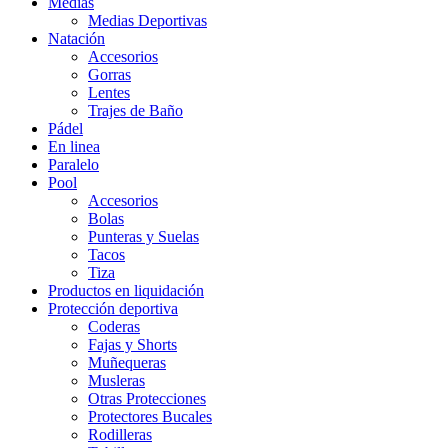
Medias
Medias Deportivas
Natación
Accesorios
Gorras
Lentes
Trajes de Baño
Pádel
En linea
Paralelo
Pool
Accesorios
Bolas
Punteras y Suelas
Tacos
Tiza
Productos en liquidación
Protección deportiva
Coderas
Fajas y Shorts
Muñequeras
Musleras
Otras Protecciones
Protectores Bucales
Rodilleras