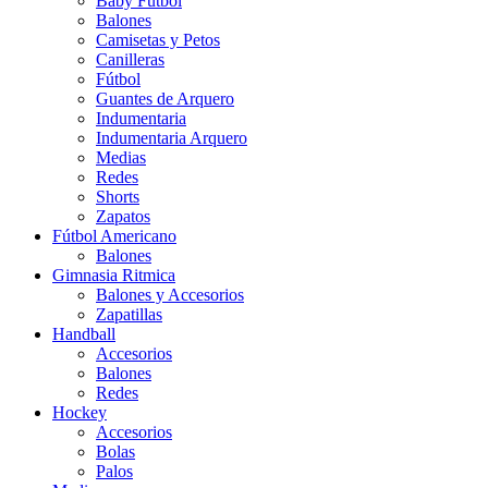
Baby Futbol
Balones
Camisetas y Petos
Canilleras
Fútbol
Guantes de Arquero
Indumentaria
Indumentaria Arquero
Medias
Redes
Shorts
Zapatos
Fútbol Americano
Balones
Gimnasia Ritmica
Balones y Accesorios
Zapatillas
Handball
Accesorios
Balones
Redes
Hockey
Accesorios
Bolas
Palos