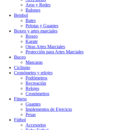
Aros y Redes
Balones
Beisbol
Bates
Pelotas y Guantes
Boxeo y artes marciales
Boxeo
Karate
Otras Artes Marciales
Protección para Artes Marciales
Buceo
Mascaras
Ciclismo
Cronómetro y relojes
Podómetros
Recreación
Relojes
Cronómetros
Fitness
Guantes
Implementos de Ejercicio
Pesas
Fútbol
Accesorios