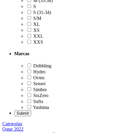
M (35-38)
S
S (31-34)
S/M
XL
XS
XXL
XXS
Marcas
Dribbling
Hydro
Ovins
Sensei
Simbra
SixZero
Sufix
Yashima
Categorías
Qatar 2022