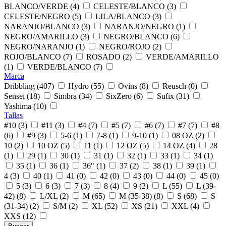
BLANCO/VERDE (4)
CELESTE/BLANCO (3)
CELESTE/NEGRO (5)
LILA/BLANCO (3)
NARANJO/BLANCO (3)
NARANJO/NEGRO (1)
NEGRO/AMARILLO (3)
NEGRO/BLANCO (6)
NEGRO/NARANJO (1)
NEGRO/ROJO (2)
ROJO/BLANCO (7)
ROSADO (2)
VERDE/AMARILLO
(1)
VERDE/BLANCO (7)
Marca
Dribbling (407)
Hydro (55)
Ovins (8)
Reusch (0)
Sensei (18)
Simbra (34)
SixZero (6)
Sufix (31)
Yashima (10)
Tallas
#10 (3)
#11 (3)
#4 (7)
#5 (7)
#6 (7)
#7 (7)
#8
(6)
#9 (3)
5-6 (1)
7-8 (1)
9-10 (1)
08 OZ (2)
10 (2)
10 OZ (5)
11 (1)
12 OZ (5)
14 OZ (4)
28
(1)
29 (1)
30 (1)
31 (1)
32 (1)
33 (1)
34 (1)
35 (1)
36 (1)
36" (1)
37 (2)
38 (1)
39 (1)
4 (3)
40 (1)
41 (0)
42 (0)
43 (0)
44 (0)
45 (0)
5 (3)
6 (3)
7 (3)
8 (4)
9 (2)
L (55)
L (39-
42) (8)
L/XL (2)
M (65)
M (35-38) (8)
S (68)
S
(31-34) (2)
S/M (2)
XL (52)
XS (21)
XXL (4)
XXS (12)