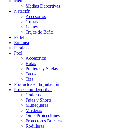
Medias
Medias Deportivas
Natación
Accesorios
Gorras
Lentes
Trajes de Baño
Pádel
En linea
Paralelo
Pool
Accesorios
Bolas
Punteras y Suelas
Tacos
Tiza
Productos en liquidación
Protección deportiva
Coderas
Fajas y Shorts
Muñequeras
Musleras
Otras Protecciones
Protectores Bucales
Rodilleras