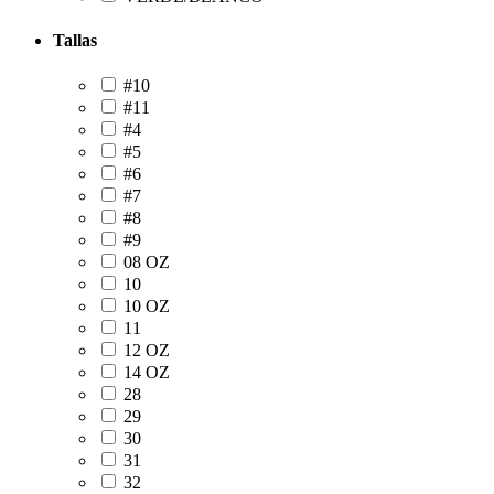
Tallas
#10
#11
#4
#5
#6
#7
#8
#9
08 OZ
10
10 OZ
11
12 OZ
14 OZ
28
29
30
31
32