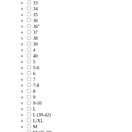
33
34
35
36
36"
37
38
39
4
40
5
5-6
6
7
7-8
8
9
9-10
L
L (39-42)
L/XL
M