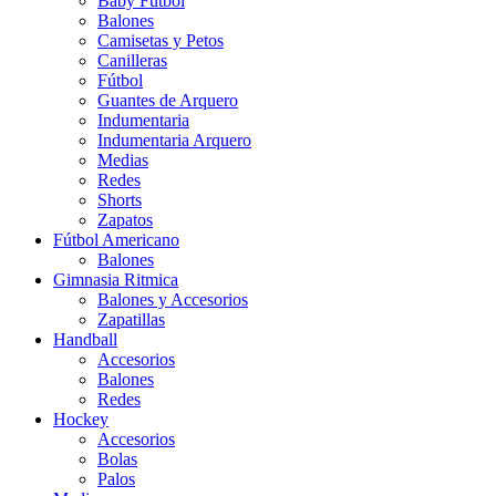
Baby Futbol
Balones
Camisetas y Petos
Canilleras
Fútbol
Guantes de Arquero
Indumentaria
Indumentaria Arquero
Medias
Redes
Shorts
Zapatos
Fútbol Americano
Balones
Gimnasia Ritmica
Balones y Accesorios
Zapatillas
Handball
Accesorios
Balones
Redes
Hockey
Accesorios
Bolas
Palos