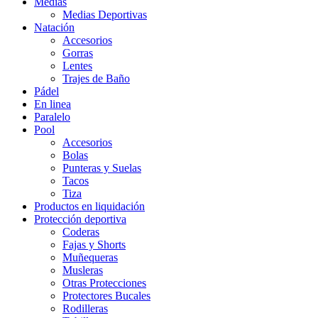
Medias
Medias Deportivas
Natación
Accesorios
Gorras
Lentes
Trajes de Baño
Pádel
En linea
Paralelo
Pool
Accesorios
Bolas
Punteras y Suelas
Tacos
Tiza
Productos en liquidación
Protección deportiva
Coderas
Fajas y Shorts
Muñequeras
Musleras
Otras Protecciones
Protectores Bucales
Rodilleras