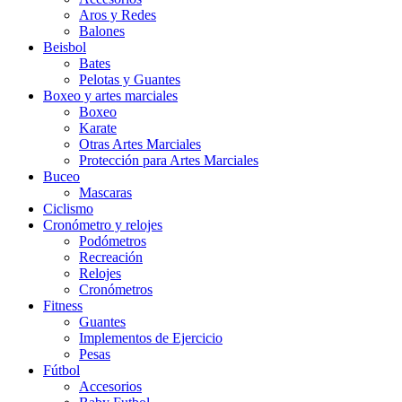
Aros y Redes
Balones
Beisbol
Bates
Pelotas y Guantes
Boxeo y artes marciales
Boxeo
Karate
Otras Artes Marciales
Protección para Artes Marciales
Buceo
Mascaras
Ciclismo
Cronómetro y relojes
Podómetros
Recreación
Relojes
Cronómetros
Fitness
Guantes
Implementos de Ejercicio
Pesas
Fútbol
Accesorios