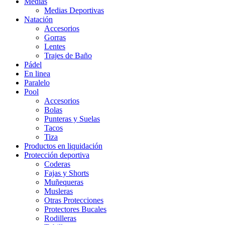
Medias
Medias Deportivas
Natación
Accesorios
Gorras
Lentes
Trajes de Baño
Pádel
En linea
Paralelo
Pool
Accesorios
Bolas
Punteras y Suelas
Tacos
Tiza
Productos en liquidación
Protección deportiva
Coderas
Fajas y Shorts
Muñequeras
Musleras
Otras Protecciones
Protectores Bucales
Rodilleras