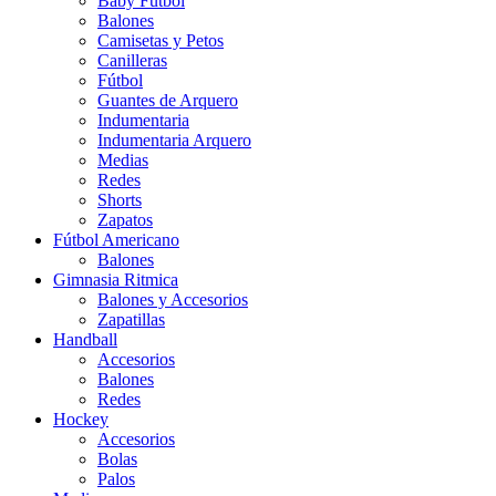
Baby Futbol
Balones
Camisetas y Petos
Canilleras
Fútbol
Guantes de Arquero
Indumentaria
Indumentaria Arquero
Medias
Redes
Shorts
Zapatos
Fútbol Americano
Balones
Gimnasia Ritmica
Balones y Accesorios
Zapatillas
Handball
Accesorios
Balones
Redes
Hockey
Accesorios
Bolas
Palos