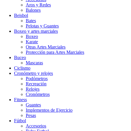
Aros y Redes
Balones
Beisbol
Bates
Pelotas y Guantes
Boxeo y artes marciales
Boxeo
Karate
Otras Artes Marciales
Protección para Artes Marciales
Buceo
Mascaras
Ciclismo
Cronómetro y relojes
Podómetros
Recreación
Relojes
Cronómetros
Fitness
Guantes
Implementos de Ejercicio
Pesas
Fútbol
Accesorios