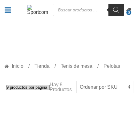
Búsqueda
de
0
productos
PRODUCTOS
Inicio
Tienda
Tenis de mesa
Pelotas
Hay
8
Productos