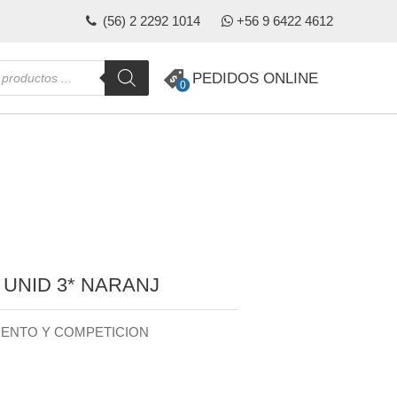
(56) 2 2292 1014
+56 9 6422 4612
da
PEDIDOS ONLINE
0
s
 UNID 3* NARANJ
IENTO Y COMPETICION