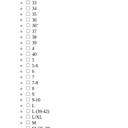
33
34
35
36
36"
37
38
39
4
40
5
5-6
6
7
7-8
8
9
9-10
L
L (39-42)
L/XL
M