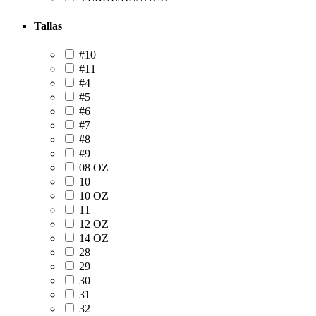
Tallas
#10
#11
#4
#5
#6
#7
#8
#9
08 OZ
10
10 OZ
11
12 OZ
14 OZ
28
29
30
31
32