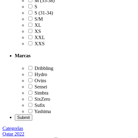
M (35-38)
S
S (31-34)
S/M
XL
XS
XXL
XXS
Marcas
Dribbling
Hydro
Ovins
Sensei
Simbra
SixZero
Sufix
Yashima
Categorías
Qatar 2022