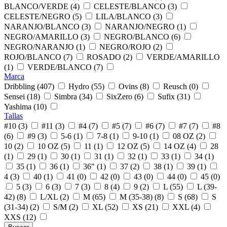
BLANCO/VERDE (4)
CELESTE/BLANCO (3)
CELESTE/NEGRO (5)
LILA/BLANCO (3)
NARANJO/BLANCO (3)
NARANJO/NEGRO (1)
NEGRO/AMARILLO (3)
NEGRO/BLANCO (6)
NEGRO/NARANJO (1)
NEGRO/ROJO (2)
ROJO/BLANCO (7)
ROSADO (2)
VERDE/AMARILLO
(1)
VERDE/BLANCO (7)
Marca
Dribbling (407)
Hydro (55)
Ovins (8)
Reusch (0)
Sensei (18)
Simbra (34)
SixZero (6)
Sufix (31)
Yashima (10)
Tallas
#10 (3)
#11 (3)
#4 (7)
#5 (7)
#6 (7)
#7 (7)
#8
(6)
#9 (3)
5-6 (1)
7-8 (1)
9-10 (1)
08 OZ (2)
10 (2)
10 OZ (5)
11 (1)
12 OZ (5)
14 OZ (4)
28
(1)
29 (1)
30 (1)
31 (1)
32 (1)
33 (1)
34 (1)
35 (1)
36 (1)
36" (1)
37 (2)
38 (1)
39 (1)
4 (3)
40 (1)
41 (0)
42 (0)
43 (0)
44 (0)
45 (0)
5 (3)
6 (3)
7 (3)
8 (4)
9 (2)
L (55)
L (39-
42) (8)
L/XL (2)
M (65)
M (35-38) (8)
S (68)
S
(31-34) (2)
S/M (2)
XL (52)
XS (21)
XXL (4)
XXS (12)