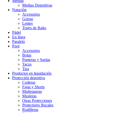
Medias
Medias Deportivas
Natación
Accesorios
Gorras
Lentes
Trajes de Baño
Pádel
En linea
Paralelo
Pool
Accesorios
Bolas
Punteras y Suelas
Tacos
Tiza
Productos en liquidación
Protección deportiva
Coderas
Fajas y Shorts
Muñequeras
Musleras
Otras Protecciones
Protectores Bucales
Rodilleras