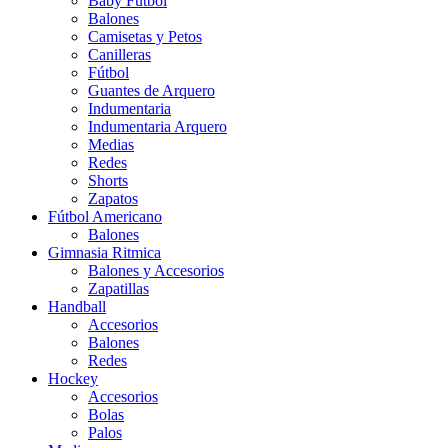
Baby Futbol
Balones
Camisetas y Petos
Canilleras
Fútbol
Guantes de Arquero
Indumentaria
Indumentaria Arquero
Medias
Redes
Shorts
Zapatos
Fútbol Americano
Balones
Gimnasia Ritmica
Balones y Accesorios
Zapatillas
Handball
Accesorios
Balones
Redes
Hockey
Accesorios
Bolas
Palos