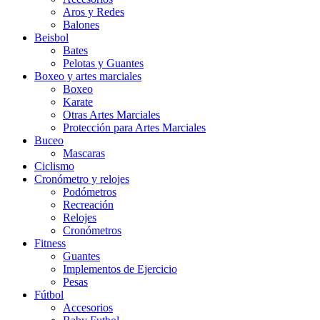
Aros y Redes
Balones
Beisbol
Bates
Pelotas y Guantes
Boxeo y artes marciales
Boxeo
Karate
Otras Artes Marciales
Protección para Artes Marciales
Buceo
Mascaras
Ciclismo
Cronómetro y relojes
Podómetros
Recreación
Relojes
Cronómetros
Fitness
Guantes
Implementos de Ejercicio
Pesas
Fútbol
Accesorios