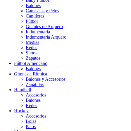
Baby Futbol
Balones
Camisetas y Petos
Canilleras
Fútbol
Guantes de Arquero
Indumentaria
Indumentaria Arquero
Medias
Redes
Shorts
Zapatos
Fútbol Americano
Balones
Gimnasia Ritmica
Balones y Accesorios
Zapatillas
Handball
Accesorios
Balones
Redes
Hockey
Accesorios
Bolas
Palos