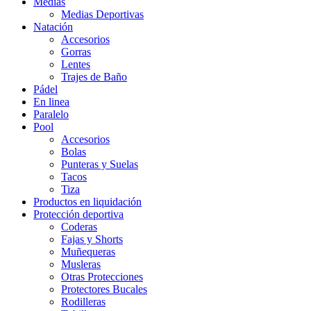
Medias
Medias Deportivas
Natación
Accesorios
Gorras
Lentes
Trajes de Baño
Pádel
En linea
Paralelo
Pool
Accesorios
Bolas
Punteras y Suelas
Tacos
Tiza
Productos en liquidación
Protección deportiva
Coderas
Fajas y Shorts
Muñequeras
Musleras
Otras Protecciones
Protectores Bucales
Rodilleras