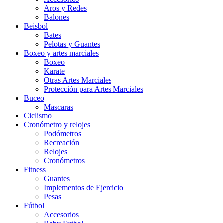
Aros y Redes
Balones
Beisbol
Bates
Pelotas y Guantes
Boxeo y artes marciales
Boxeo
Karate
Otras Artes Marciales
Protección para Artes Marciales
Buceo
Mascaras
Ciclismo
Cronómetro y relojes
Podómetros
Recreación
Relojes
Cronómetros
Fitness
Guantes
Implementos de Ejercicio
Pesas
Fútbol
Accesorios