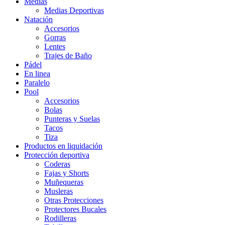
Medias
Medias Deportivas
Natación
Accesorios
Gorras
Lentes
Trajes de Baño
Pádel
En linea
Paralelo
Pool
Accesorios
Bolas
Punteras y Suelas
Tacos
Tiza
Productos en liquidación
Protección deportiva
Coderas
Fajas y Shorts
Muñequeras
Musleras
Otras Protecciones
Protectores Bucales
Rodilleras