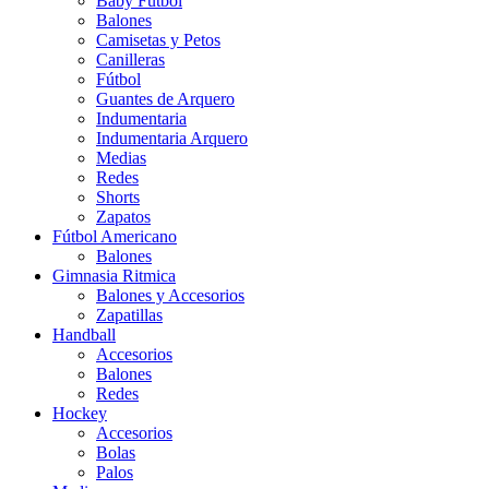
Baby Futbol
Balones
Camisetas y Petos
Canilleras
Fútbol
Guantes de Arquero
Indumentaria
Indumentaria Arquero
Medias
Redes
Shorts
Zapatos
Fútbol Americano
Balones
Gimnasia Ritmica
Balones y Accesorios
Zapatillas
Handball
Accesorios
Balones
Redes
Hockey
Accesorios
Bolas
Palos