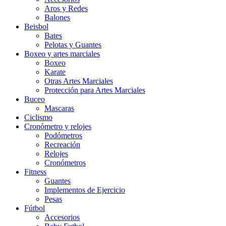
Aros y Redes
Balones
Beisbol
Bates
Pelotas y Guantes
Boxeo y artes marciales
Boxeo
Karate
Otras Artes Marciales
Protección para Artes Marciales
Buceo
Mascaras
Ciclismo
Cronómetro y relojes
Podómetros
Recreación
Relojes
Cronómetros
Fitness
Guantes
Implementos de Ejercicio
Pesas
Fútbol
Accesorios