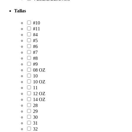
Tallas
#10
#11
#4
#5
#6
#7
#8
#9
08 OZ
10
10 OZ
11
12 OZ
14 OZ
28
29
30
31
32