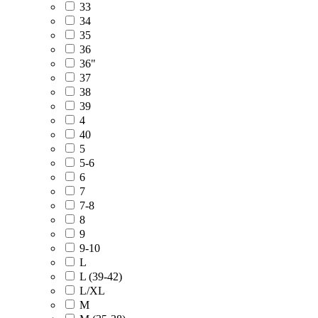
33
34
35
36
36"
37
38
39
4
40
5
5-6
6
7
7-8
8
9
9-10
L
L (39-42)
L/XL
M