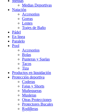
Medias
Medias Deportivas
Natación
Accesorios
Gorras
Lentes
Trajes de Baño
Pádel
En linea
Paralelo
Pool
Accesorios
Bolas
Punteras y Suelas
Tacos
Tiza
Productos en liquidación
Protección deportiva
Coderas
Fajas y Shorts
Muñequeras
Musleras
Otras Protecciones
Protectores Bucales
Rodilleras