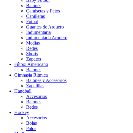
Baby Futbol
Balones
Camisetas y Petos
Canilleras
Fútbol
Guantes de Arquero
Indumentaria
Indumentaria Arquero
Medias
Redes
Shorts
Zapatos
Fútbol Americano
Balones
Gimnasia Ritmica
Balones y Accesorios
Zapatillas
Handball
Accesorios
Balones
Redes
Hockey
Accesorios
Bolas
Palos