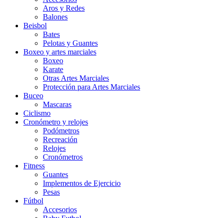
Aros y Redes
Balones
Beisbol
Bates
Pelotas y Guantes
Boxeo y artes marciales
Boxeo
Karate
Otras Artes Marciales
Protección para Artes Marciales
Buceo
Mascaras
Ciclismo
Cronómetro y relojes
Podómetros
Recreación
Relojes
Cronómetros
Fitness
Guantes
Implementos de Ejercicio
Pesas
Fútbol
Accesorios