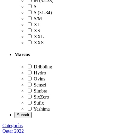
M (35-38)
S
S (31-34)
S/M
XL
XS
XXL
XXS
Marcas
Dribbling
Hydro
Ovins
Sensei
Simbra
SixZero
Sufix
Yashima
Categorías
Qatar 2022