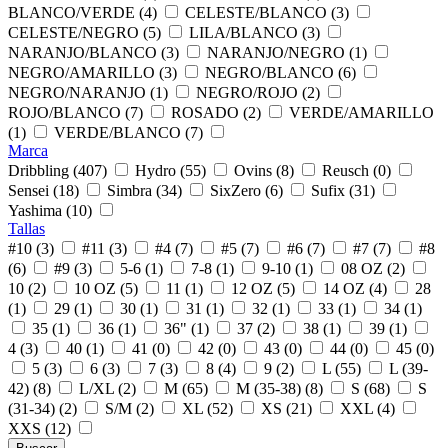
BLANCO/VERDE (4)
CELESTE/BLANCO (3)
CELESTE/NEGRO (5)
LILA/BLANCO (3)
NARANJO/BLANCO (3)
NARANJO/NEGRO (1)
NEGRO/AMARILLO (3)
NEGRO/BLANCO (6)
NEGRO/NARANJO (1)
NEGRO/ROJO (2)
ROJO/BLANCO (7)
ROSADO (2)
VERDE/AMARILLO
(1)
VERDE/BLANCO (7)
Marca
Dribbling (407)
Hydro (55)
Ovins (8)
Reusch (0)
Sensei (18)
Simbra (34)
SixZero (6)
Sufix (31)
Yashima (10)
Tallas
#10 (3)
#11 (3)
#4 (7)
#5 (7)
#6 (7)
#7 (7)
#8
(6)
#9 (3)
5-6 (1)
7-8 (1)
9-10 (1)
08 OZ (2)
10 (2)
10 OZ (5)
11 (1)
12 OZ (5)
14 OZ (4)
28
(1)
29 (1)
30 (1)
31 (1)
32 (1)
33 (1)
34 (1)
35 (1)
36 (1)
36" (1)
37 (2)
38 (1)
39 (1)
4 (3)
40 (1)
41 (0)
42 (0)
43 (0)
44 (0)
45 (0)
5 (3)
6 (3)
7 (3)
8 (4)
9 (2)
L (55)
L (39-
42) (8)
L/XL (2)
M (65)
M (35-38) (8)
S (68)
S
(31-34) (2)
S/M (2)
XL (52)
XS (21)
XXL (4)
XXS (12)