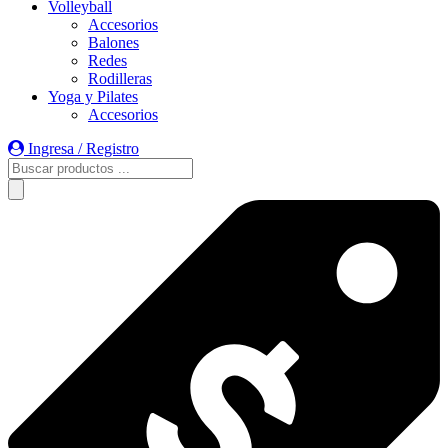
Volleyball
Accesorios
Balones
Redes
Rodilleras
Yoga y Pilates
Accesorios
Ingresa / Registro
Búsqueda
de
productos