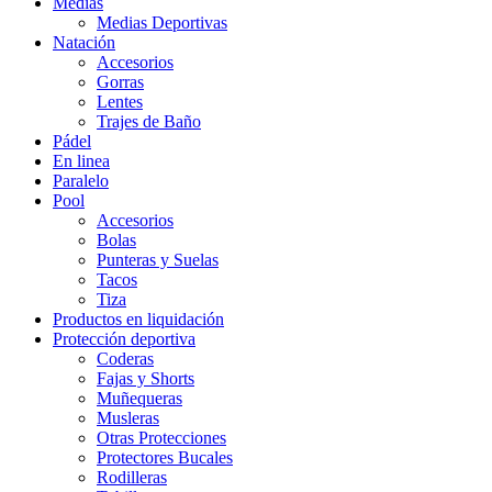
Medias
Medias Deportivas
Natación
Accesorios
Gorras
Lentes
Trajes de Baño
Pádel
En linea
Paralelo
Pool
Accesorios
Bolas
Punteras y Suelas
Tacos
Tiza
Productos en liquidación
Protección deportiva
Coderas
Fajas y Shorts
Muñequeras
Musleras
Otras Protecciones
Protectores Bucales
Rodilleras