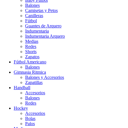
Baby Futbol
Balones
Camisetas y Petos
Canilleras
Fútbol
Guantes de Arquero
Indumentaria
Indumentaria Arquero
Medias
Redes
Shorts
Zapatos
Fútbol Americano
Balones
Gimnasia Ritmica
Balones y Accesorios
Zapatillas
Handball
Accesorios
Balones
Redes
Hockey
Accesorios
Bolas
Palos