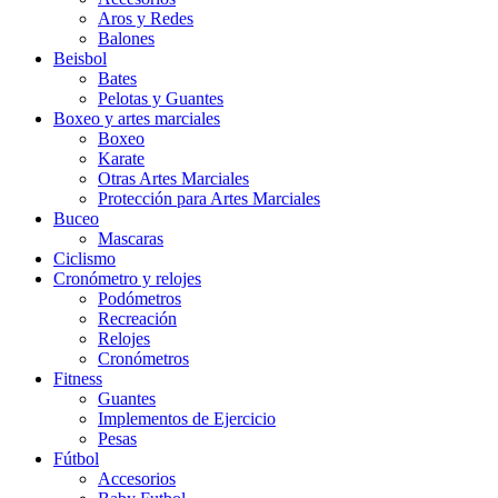
Aros y Redes
Balones
Beisbol
Bates
Pelotas y Guantes
Boxeo y artes marciales
Boxeo
Karate
Otras Artes Marciales
Protección para Artes Marciales
Buceo
Mascaras
Ciclismo
Cronómetro y relojes
Podómetros
Recreación
Relojes
Cronómetros
Fitness
Guantes
Implementos de Ejercicio
Pesas
Fútbol
Accesorios