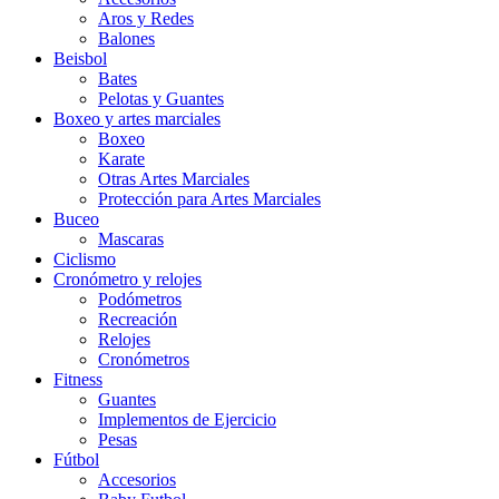
Aros y Redes
Balones
Beisbol
Bates
Pelotas y Guantes
Boxeo y artes marciales
Boxeo
Karate
Otras Artes Marciales
Protección para Artes Marciales
Buceo
Mascaras
Ciclismo
Cronómetro y relojes
Podómetros
Recreación
Relojes
Cronómetros
Fitness
Guantes
Implementos de Ejercicio
Pesas
Fútbol
Accesorios