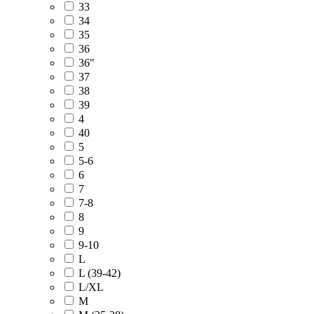
33
34
35
36
36"
37
38
39
4
40
5
5-6
6
7
7-8
8
9
9-10
L
L (39-42)
L/XL
M