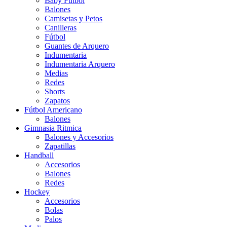
Baby Futbol
Balones
Camisetas y Petos
Canilleras
Fútbol
Guantes de Arquero
Indumentaria
Indumentaria Arquero
Medias
Redes
Shorts
Zapatos
Fútbol Americano
Balones
Gimnasia Ritmica
Balones y Accesorios
Zapatillas
Handball
Accesorios
Balones
Redes
Hockey
Accesorios
Bolas
Palos