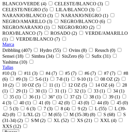
BLANCO/VERDE (4)
CELESTE/BLANCO (3)
CELESTE/NEGRO (5)
LILA/BLANCO (3)
NARANJO/BLANCO (3)
NARANJO/NEGRO (1)
NEGRO/AMARILLO (3)
NEGRO/BLANCO (6)
NEGRO/NARANJO (1)
NEGRO/ROJO (2)
ROJO/BLANCO (7)
ROSADO (2)
VERDE/AMARILLO
(1)
VERDE/BLANCO (7)
Marca
Dribbling (407)
Hydro (55)
Ovins (8)
Reusch (0)
Sensei (18)
Simbra (34)
SixZero (6)
Sufix (31)
Yashima (10)
Tallas
#10 (3)
#11 (3)
#4 (7)
#5 (7)
#6 (7)
#7 (7)
#8
(6)
#9 (3)
5-6 (1)
7-8 (1)
9-10 (1)
08 OZ (2)
10 (2)
10 OZ (5)
11 (1)
12 OZ (5)
14 OZ (4)
28
(1)
29 (1)
30 (1)
31 (1)
32 (1)
33 (1)
34 (1)
35 (1)
36 (1)
36" (1)
37 (2)
38 (1)
39 (1)
4 (3)
40 (1)
41 (0)
42 (0)
43 (0)
44 (0)
45 (0)
5 (3)
6 (3)
7 (3)
8 (4)
9 (2)
L (55)
L (39-
42) (8)
L/XL (2)
M (65)
M (35-38) (8)
S (68)
S
(31-34) (2)
S/M (2)
XL (52)
XS (21)
XXL (4)
XXS (12)