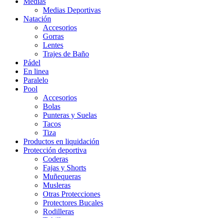
Medias
Medias Deportivas
Natación
Accesorios
Gorras
Lentes
Trajes de Baño
Pádel
En linea
Paralelo
Pool
Accesorios
Bolas
Punteras y Suelas
Tacos
Tiza
Productos en liquidación
Protección deportiva
Coderas
Fajas y Shorts
Muñequeras
Musleras
Otras Protecciones
Protectores Bucales
Rodilleras