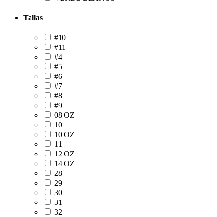
Tallas
#10
#11
#4
#5
#6
#7
#8
#9
08 OZ
10
10 OZ
11
12 OZ
14 OZ
28
29
30
31
32