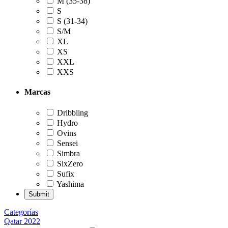
M (35-38)
S
S (31-34)
S/M
XL
XS
XXL
XXS
Marcas
Dribbling
Hydro
Ovins
Sensei
Simbra
SixZero
Sufix
Yashima
Categorías
Qatar 2022