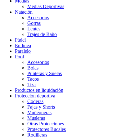
Medias
Medias Deportivas
Natación
Accesorios
Gorras
Lentes
Trajes de Baño
Pádel
En linea
Paralelo
Pool
Accesorios
Bolas
Punteras y Suelas
Tacos
Tiza
Productos en liquidación
Protección deportiva
Coderas
Fajas y Shorts
Muñequeras
Musleras
Otras Protecciones
Protectores Bucales
Rodilleras