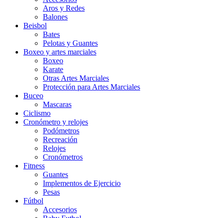
Aros y Redes
Balones
Beisbol
Bates
Pelotas y Guantes
Boxeo y artes marciales
Boxeo
Karate
Otras Artes Marciales
Protección para Artes Marciales
Buceo
Mascaras
Ciclismo
Cronómetro y relojes
Podómetros
Recreación
Relojes
Cronómetros
Fitness
Guantes
Implementos de Ejercicio
Pesas
Fútbol
Accesorios