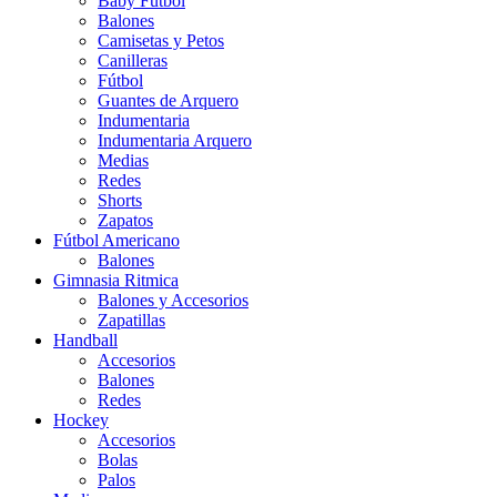
Baby Futbol
Balones
Camisetas y Petos
Canilleras
Fútbol
Guantes de Arquero
Indumentaria
Indumentaria Arquero
Medias
Redes
Shorts
Zapatos
Fútbol Americano
Balones
Gimnasia Ritmica
Balones y Accesorios
Zapatillas
Handball
Accesorios
Balones
Redes
Hockey
Accesorios
Bolas
Palos