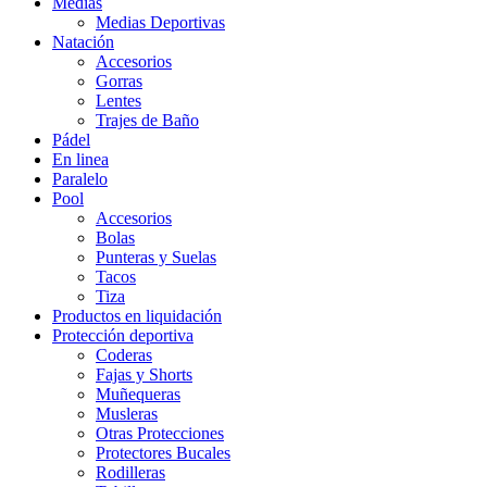
Medias
Medias Deportivas
Natación
Accesorios
Gorras
Lentes
Trajes de Baño
Pádel
En linea
Paralelo
Pool
Accesorios
Bolas
Punteras y Suelas
Tacos
Tiza
Productos en liquidación
Protección deportiva
Coderas
Fajas y Shorts
Muñequeras
Musleras
Otras Protecciones
Protectores Bucales
Rodilleras