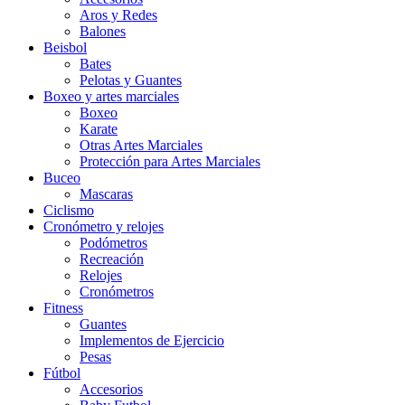
Aros y Redes
Balones
Beisbol
Bates
Pelotas y Guantes
Boxeo y artes marciales
Boxeo
Karate
Otras Artes Marciales
Protección para Artes Marciales
Buceo
Mascaras
Ciclismo
Cronómetro y relojes
Podómetros
Recreación
Relojes
Cronómetros
Fitness
Guantes
Implementos de Ejercicio
Pesas
Fútbol
Accesorios