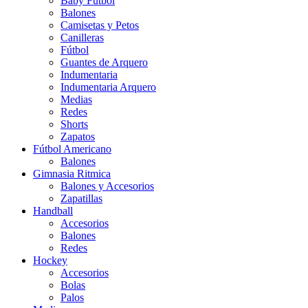
Baby Futbol
Balones
Camisetas y Petos
Canilleras
Fútbol
Guantes de Arquero
Indumentaria
Indumentaria Arquero
Medias
Redes
Shorts
Zapatos
Fútbol Americano
Balones
Gimnasia Ritmica
Balones y Accesorios
Zapatillas
Handball
Accesorios
Balones
Redes
Hockey
Accesorios
Bolas
Palos