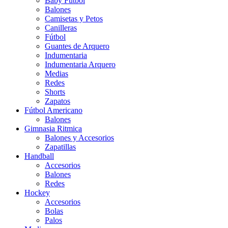
Baby Futbol
Balones
Camisetas y Petos
Canilleras
Fútbol
Guantes de Arquero
Indumentaria
Indumentaria Arquero
Medias
Redes
Shorts
Zapatos
Fútbol Americano
Balones
Gimnasia Ritmica
Balones y Accesorios
Zapatillas
Handball
Accesorios
Balones
Redes
Hockey
Accesorios
Bolas
Palos