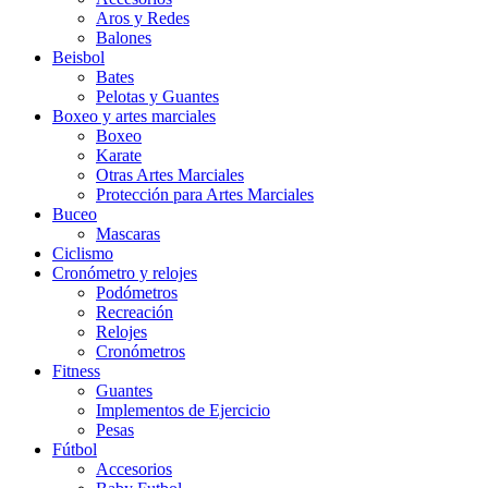
Aros y Redes
Balones
Beisbol
Bates
Pelotas y Guantes
Boxeo y artes marciales
Boxeo
Karate
Otras Artes Marciales
Protección para Artes Marciales
Buceo
Mascaras
Ciclismo
Cronómetro y relojes
Podómetros
Recreación
Relojes
Cronómetros
Fitness
Guantes
Implementos de Ejercicio
Pesas
Fútbol
Accesorios