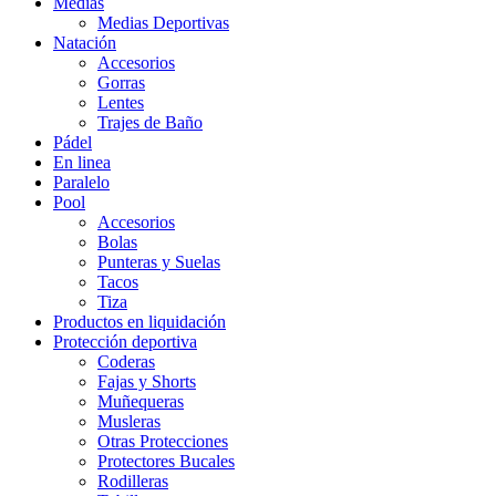
Medias
Medias Deportivas
Natación
Accesorios
Gorras
Lentes
Trajes de Baño
Pádel
En linea
Paralelo
Pool
Accesorios
Bolas
Punteras y Suelas
Tacos
Tiza
Productos en liquidación
Protección deportiva
Coderas
Fajas y Shorts
Muñequeras
Musleras
Otras Protecciones
Protectores Bucales
Rodilleras