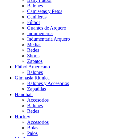
Baby Futbol
Balones
Camisetas y Petos
Canilleras
Fútbol
Guantes de Arquero
Indumentaria
Indumentaria Arquero
Medias
Redes
Shorts
Zapatos
Fútbol Americano
Balones
Gimnasia Ritmica
Balones y Accesorios
Zapatillas
Handball
Accesorios
Balones
Redes
Hockey
Accesorios
Bolas
Palos