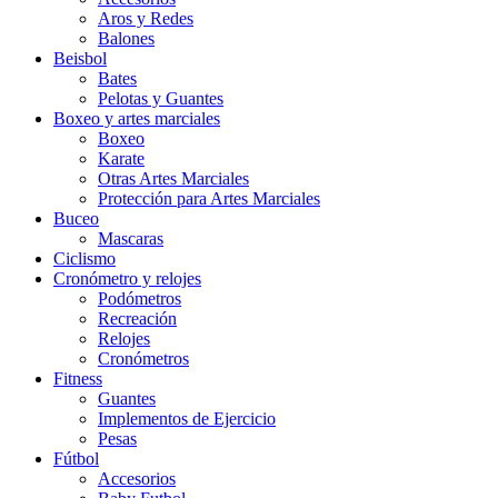
Aros y Redes
Balones
Beisbol
Bates
Pelotas y Guantes
Boxeo y artes marciales
Boxeo
Karate
Otras Artes Marciales
Protección para Artes Marciales
Buceo
Mascaras
Ciclismo
Cronómetro y relojes
Podómetros
Recreación
Relojes
Cronómetros
Fitness
Guantes
Implementos de Ejercicio
Pesas
Fútbol
Accesorios