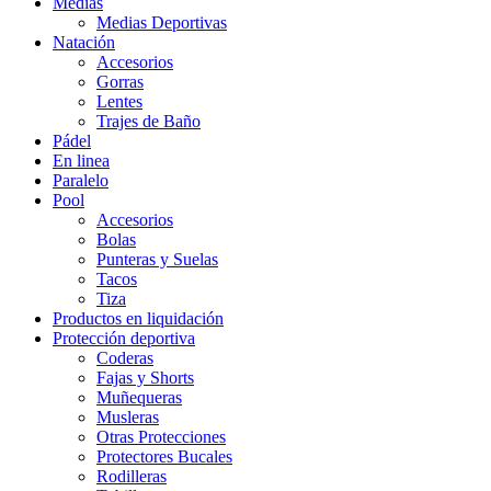
Medias
Medias Deportivas
Natación
Accesorios
Gorras
Lentes
Trajes de Baño
Pádel
En linea
Paralelo
Pool
Accesorios
Bolas
Punteras y Suelas
Tacos
Tiza
Productos en liquidación
Protección deportiva
Coderas
Fajas y Shorts
Muñequeras
Musleras
Otras Protecciones
Protectores Bucales
Rodilleras