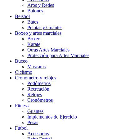
Aros y Redes
Balones
Beisbol
Bates
Pelotas y Guantes
Boxeo y artes marciales
Boxeo
Karate
Otras Artes Marciales
Protección para Artes Marciales
Buceo
Mascaras
Ciclismo
Cronómetro y relojes
Podómetros
Recreación
Relojes
Cronómetros
Fitness
Guantes
Implementos de Ejercicio
Pesas
Fútbol
Accesorios