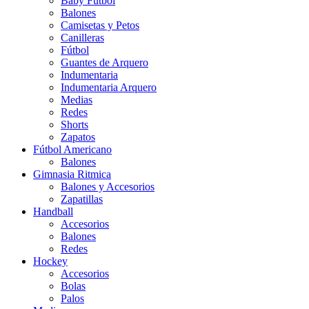
Baby Futbol
Balones
Camisetas y Petos
Canilleras
Fútbol
Guantes de Arquero
Indumentaria
Indumentaria Arquero
Medias
Redes
Shorts
Zapatos
Fútbol Americano
Balones
Gimnasia Ritmica
Balones y Accesorios
Zapatillas
Handball
Accesorios
Balones
Redes
Hockey
Accesorios
Bolas
Palos