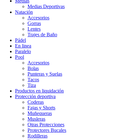
Medias
Medias Deportivas
Natación
Accesorios
Gorras
Lentes
Trajes de Baño
Pádel
En linea
Paralelo
Pool
Accesorios
Bolas
Punteras y Suelas
Tacos
Tiza
Productos en liquidación
Protección deportiva
Coderas
Fajas y Shorts
Muñequeras
Musleras
Otras Protecciones
Protectores Bucales
Rodilleras