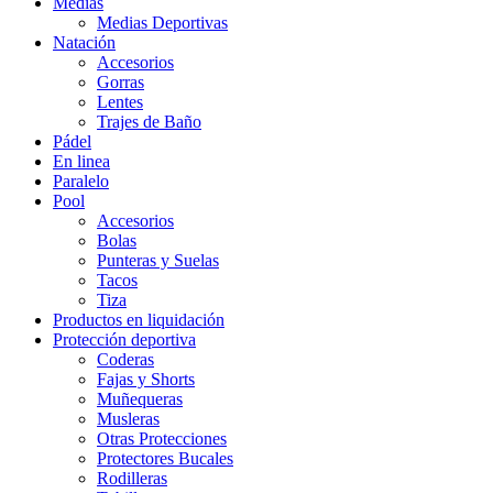
Medias
Medias Deportivas
Natación
Accesorios
Gorras
Lentes
Trajes de Baño
Pádel
En linea
Paralelo
Pool
Accesorios
Bolas
Punteras y Suelas
Tacos
Tiza
Productos en liquidación
Protección deportiva
Coderas
Fajas y Shorts
Muñequeras
Musleras
Otras Protecciones
Protectores Bucales
Rodilleras