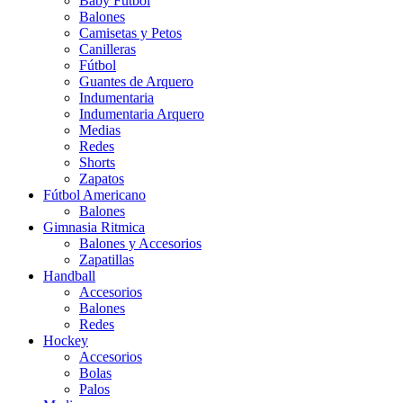
Baby Futbol
Balones
Camisetas y Petos
Canilleras
Fútbol
Guantes de Arquero
Indumentaria
Indumentaria Arquero
Medias
Redes
Shorts
Zapatos
Fútbol Americano
Balones
Gimnasia Ritmica
Balones y Accesorios
Zapatillas
Handball
Accesorios
Balones
Redes
Hockey
Accesorios
Bolas
Palos