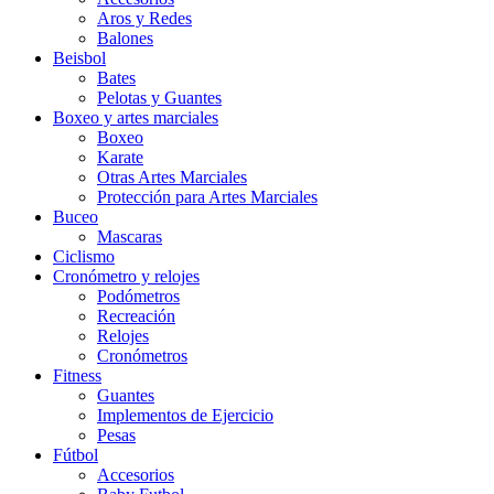
Aros y Redes
Balones
Beisbol
Bates
Pelotas y Guantes
Boxeo y artes marciales
Boxeo
Karate
Otras Artes Marciales
Protección para Artes Marciales
Buceo
Mascaras
Ciclismo
Cronómetro y relojes
Podómetros
Recreación
Relojes
Cronómetros
Fitness
Guantes
Implementos de Ejercicio
Pesas
Fútbol
Accesorios