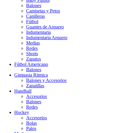
Baby Futbol
Balones
Camisetas y Petos
Canilleras
Fútbol
Guantes de Arquero
Indumentaria
Indumentaria Arquero
Medias
Redes
Shorts
Zapatos
Fútbol Americano
Balones
Gimnasia Ritmica
Balones y Accesorios
Zapatillas
Handball
Accesorios
Balones
Redes
Hockey
Accesorios
Bolas
Palos