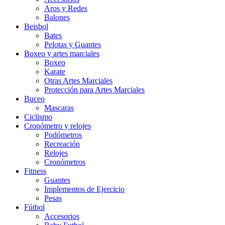
Aros y Redes
Balones
Beisbol
Bates
Pelotas y Guantes
Boxeo y artes marciales
Boxeo
Karate
Otras Artes Marciales
Protección para Artes Marciales
Buceo
Mascaras
Ciclismo
Cronómetro y relojes
Podómetros
Recreación
Relojes
Cronómetros
Fitness
Guantes
Implementos de Ejercicio
Pesas
Fútbol
Accesorios