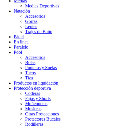
Medias
Medias Deportivas
Natación
Accesorios
Gorras
Lentes
Trajes de Baño
Pádel
En linea
Paralelo
Pool
Accesorios
Bolas
Punteras y Suelas
Tacos
Tiza
Productos en liquidación
Protección deportiva
Coderas
Fajas y Shorts
Muñequeras
Musleras
Otras Protecciones
Protectores Bucales
Rodilleras