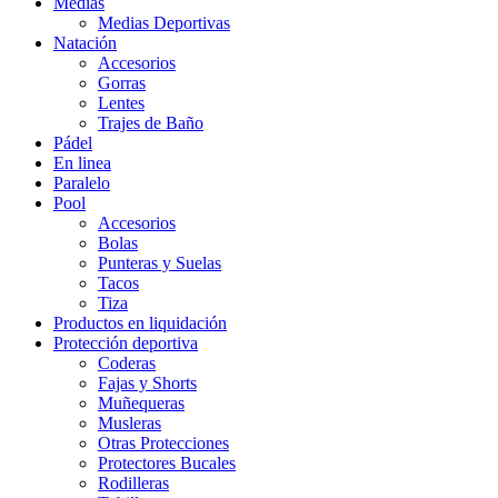
Medias
Medias Deportivas
Natación
Accesorios
Gorras
Lentes
Trajes de Baño
Pádel
En linea
Paralelo
Pool
Accesorios
Bolas
Punteras y Suelas
Tacos
Tiza
Productos en liquidación
Protección deportiva
Coderas
Fajas y Shorts
Muñequeras
Musleras
Otras Protecciones
Protectores Bucales
Rodilleras