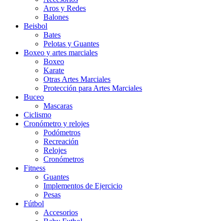
Aros y Redes
Balones
Beisbol
Bates
Pelotas y Guantes
Boxeo y artes marciales
Boxeo
Karate
Otras Artes Marciales
Protección para Artes Marciales
Buceo
Mascaras
Ciclismo
Cronómetro y relojes
Podómetros
Recreación
Relojes
Cronómetros
Fitness
Guantes
Implementos de Ejercicio
Pesas
Fútbol
Accesorios