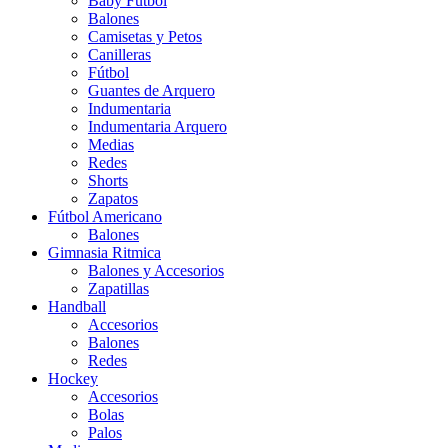
Baby Futbol
Balones
Camisetas y Petos
Canilleras
Fútbol
Guantes de Arquero
Indumentaria
Indumentaria Arquero
Medias
Redes
Shorts
Zapatos
Fútbol Americano
Balones
Gimnasia Ritmica
Balones y Accesorios
Zapatillas
Handball
Accesorios
Balones
Redes
Hockey
Accesorios
Bolas
Palos