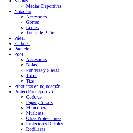
Medias
Medias Deportivas
Natación
Accesorios
Gorras
Lentes
Trajes de Baño
Pádel
En linea
Paralelo
Pool
Accesorios
Bolas
Punteras y Suelas
Tacos
Tiza
Productos en liquidación
Protección deportiva
Coderas
Fajas y Shorts
Muñequeras
Musleras
Otras Protecciones
Protectores Bucales
Rodilleras