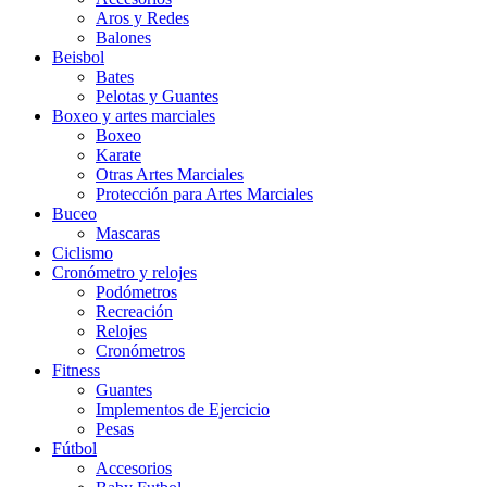
Aros y Redes
Balones
Beisbol
Bates
Pelotas y Guantes
Boxeo y artes marciales
Boxeo
Karate
Otras Artes Marciales
Protección para Artes Marciales
Buceo
Mascaras
Ciclismo
Cronómetro y relojes
Podómetros
Recreación
Relojes
Cronómetros
Fitness
Guantes
Implementos de Ejercicio
Pesas
Fútbol
Accesorios