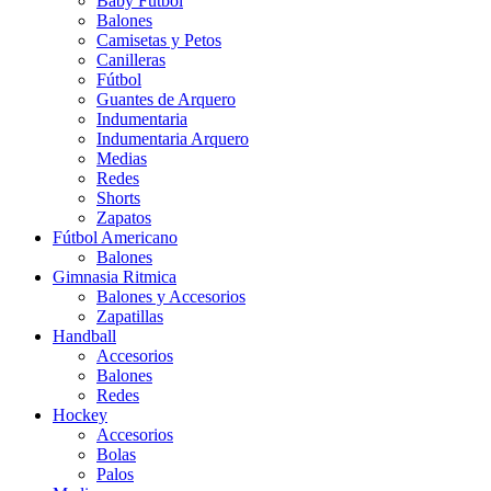
Baby Futbol
Balones
Camisetas y Petos
Canilleras
Fútbol
Guantes de Arquero
Indumentaria
Indumentaria Arquero
Medias
Redes
Shorts
Zapatos
Fútbol Americano
Balones
Gimnasia Ritmica
Balones y Accesorios
Zapatillas
Handball
Accesorios
Balones
Redes
Hockey
Accesorios
Bolas
Palos