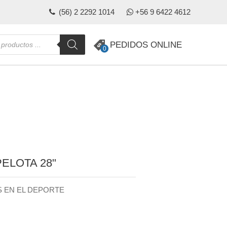
(56) 2 2292 1014
+56 9 6422 4612
da
PEDIDOS ONLINE
0
s
PELOTA 28"
OS EN EL DEPORTE