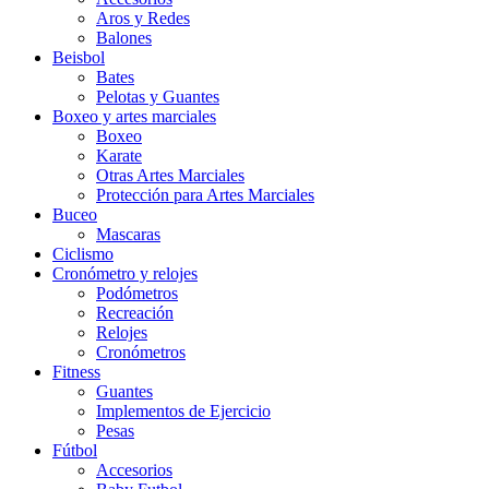
Aros y Redes
Balones
Beisbol
Bates
Pelotas y Guantes
Boxeo y artes marciales
Boxeo
Karate
Otras Artes Marciales
Protección para Artes Marciales
Buceo
Mascaras
Ciclismo
Cronómetro y relojes
Podómetros
Recreación
Relojes
Cronómetros
Fitness
Guantes
Implementos de Ejercicio
Pesas
Fútbol
Accesorios