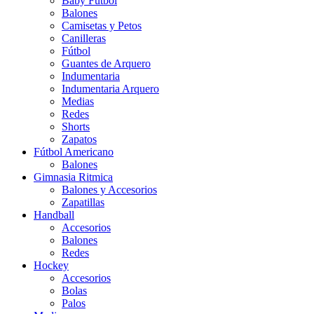
Baby Futbol
Balones
Camisetas y Petos
Canilleras
Fútbol
Guantes de Arquero
Indumentaria
Indumentaria Arquero
Medias
Redes
Shorts
Zapatos
Fútbol Americano
Balones
Gimnasia Ritmica
Balones y Accesorios
Zapatillas
Handball
Accesorios
Balones
Redes
Hockey
Accesorios
Bolas
Palos