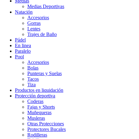
Medias
Medias Deportivas
Natación
Accesorios
Gorras
Lentes
Trajes de Baño
Pádel
En linea
Paralelo
Pool
Accesorios
Bolas
Punteras y Suelas
Tacos
Tiza
Productos en liquidación
Protección deportiva
Coderas
Fajas y Shorts
Muñequeras
Musleras
Otras Protecciones
Protectores Bucales
Rodilleras