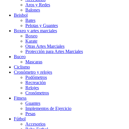
Aros y Redes
Balones
Beisbol
Bates
Pelotas y Guantes
Boxeo y artes marciales
Boxeo
Karate
Otras Artes Marciales
Protección para Artes Marciales
Buceo
Mascaras
Ciclismo
Cronómetro y relojes
Podómetros
Recreación
Relojes
Cronómetros
Fitness
Guantes
Implementos de Ejercicio
Pesas
Fútbol
Accesorios