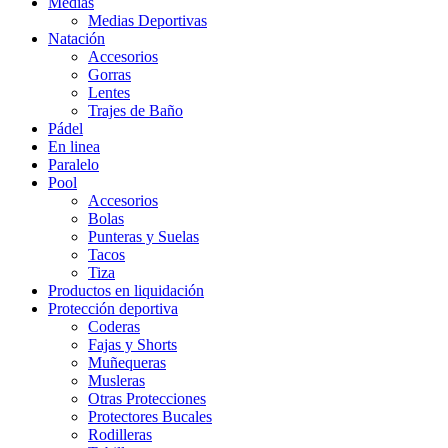
Medias
Medias Deportivas
Natación
Accesorios
Gorras
Lentes
Trajes de Baño
Pádel
En linea
Paralelo
Pool
Accesorios
Bolas
Punteras y Suelas
Tacos
Tiza
Productos en liquidación
Protección deportiva
Coderas
Fajas y Shorts
Muñequeras
Musleras
Otras Protecciones
Protectores Bucales
Rodilleras