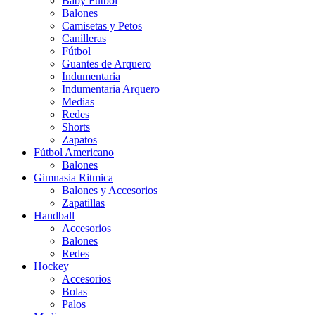
Baby Futbol
Balones
Camisetas y Petos
Canilleras
Fútbol
Guantes de Arquero
Indumentaria
Indumentaria Arquero
Medias
Redes
Shorts
Zapatos
Fútbol Americano
Balones
Gimnasia Ritmica
Balones y Accesorios
Zapatillas
Handball
Accesorios
Balones
Redes
Hockey
Accesorios
Bolas
Palos