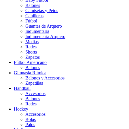
Baby Futbol
Balones
Camisetas y Petos
Canilleras
Fútbol
Guantes de Arquero
Indumentaria
Indumentaria Arquero
Medias
Redes
Shorts
Zapatos
Fútbol Americano
Balones
Gimnasia Ritmica
Balones y Accesorios
Zapatillas
Handball
Accesorios
Balones
Redes
Hockey
Accesorios
Bolas
Palos