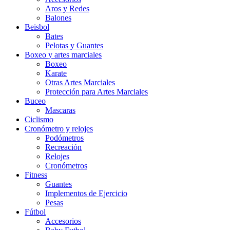
Aros y Redes
Balones
Beisbol
Bates
Pelotas y Guantes
Boxeo y artes marciales
Boxeo
Karate
Otras Artes Marciales
Protección para Artes Marciales
Buceo
Mascaras
Ciclismo
Cronómetro y relojes
Podómetros
Recreación
Relojes
Cronómetros
Fitness
Guantes
Implementos de Ejercicio
Pesas
Fútbol
Accesorios