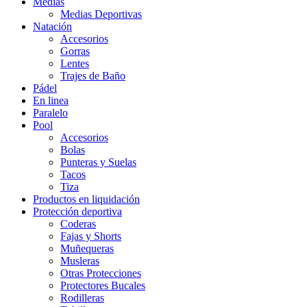
Medias
Medias Deportivas
Natación
Accesorios
Gorras
Lentes
Trajes de Baño
Pádel
En linea
Paralelo
Pool
Accesorios
Bolas
Punteras y Suelas
Tacos
Tiza
Productos en liquidación
Protección deportiva
Coderas
Fajas y Shorts
Muñequeras
Musleras
Otras Protecciones
Protectores Bucales
Rodilleras