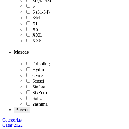
M (35-38)
S
S (31-34)
S/M
XL
XS
XXL
XXS
Marcas
Dribbling
Hydro
Ovins
Sensei
Simbra
SixZero
Sufix
Yashima
Categorías
Qatar 2022