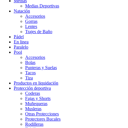
Medias
Medias Deportivas
Natación
Accesorios
Gorras
Lentes
Trajes de Baño
Pádel
En linea
Paralelo
Pool
Accesorios
Bolas
Punteras y Suelas
Tacos
Tiza
Productos en liquidación
Protección deportiva
Coderas
Fajas y Shorts
Muñequeras
Musleras
Otras Protecciones
Protectores Bucales
Rodilleras