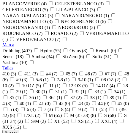
BLANCO/VERDE (4)
CELESTE/BLANCO (3)
CELESTE/NEGRO (5)
LILA/BLANCO (3)
NARANJO/BLANCO (3)
NARANJO/NEGRO (1)
NEGRO/AMARILLO (3)
NEGRO/BLANCO (6)
NEGRO/NARANJO (1)
NEGRO/ROJO (2)
ROJO/BLANCO (7)
ROSADO (2)
VERDE/AMARILLO
(1)
VERDE/BLANCO (7)
Marca
Dribbling (407)
Hydro (55)
Ovins (8)
Reusch (0)
Sensei (18)
Simbra (34)
SixZero (6)
Sufix (31)
Yashima (10)
Tallas
#10 (3)
#11 (3)
#4 (7)
#5 (7)
#6 (7)
#7 (7)
#8
(6)
#9 (3)
5-6 (1)
7-8 (1)
9-10 (1)
08 OZ (2)
10 (2)
10 OZ (5)
11 (1)
12 OZ (5)
14 OZ (4)
28
(1)
29 (1)
30 (1)
31 (1)
32 (1)
33 (1)
34 (1)
35 (1)
36 (1)
36" (1)
37 (2)
38 (1)
39 (1)
4 (3)
40 (1)
41 (0)
42 (0)
43 (0)
44 (0)
45 (0)
5 (3)
6 (3)
7 (3)
8 (4)
9 (2)
L (55)
L (39-
42) (8)
L/XL (2)
M (65)
M (35-38) (8)
S (68)
S
(31-34) (2)
S/M (2)
XL (52)
XS (21)
XXL (4)
XXS (12)