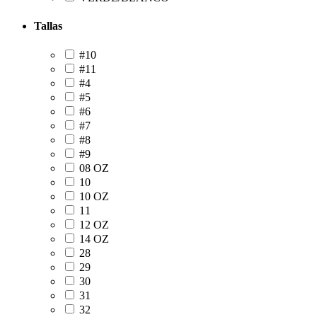
Tallas
#10
#11
#4
#5
#6
#7
#8
#9
08 OZ
10
10 OZ
11
12 OZ
14 OZ
28
29
30
31
32