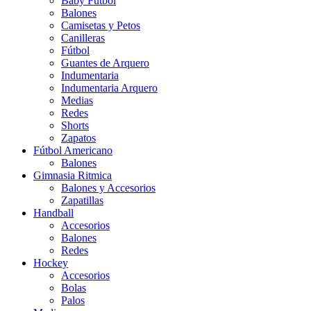
Baby Futbol
Balones
Camisetas y Petos
Canilleras
Fútbol
Guantes de Arquero
Indumentaria
Indumentaria Arquero
Medias
Redes
Shorts
Zapatos
Fútbol Americano
Balones
Gimnasia Ritmica
Balones y Accesorios
Zapatillas
Handball
Accesorios
Balones
Redes
Hockey
Accesorios
Bolas
Palos