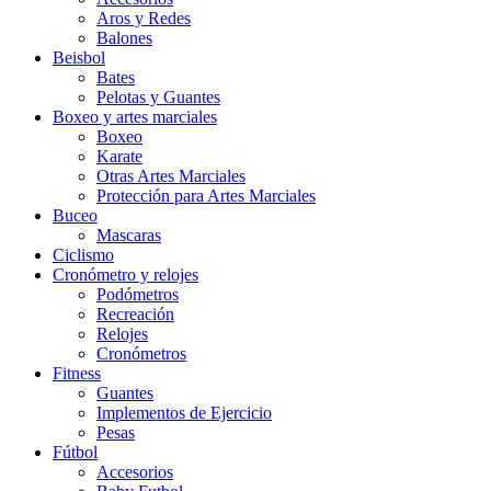
Aros y Redes
Balones
Beisbol
Bates
Pelotas y Guantes
Boxeo y artes marciales
Boxeo
Karate
Otras Artes Marciales
Protección para Artes Marciales
Buceo
Mascaras
Ciclismo
Cronómetro y relojes
Podómetros
Recreación
Relojes
Cronómetros
Fitness
Guantes
Implementos de Ejercicio
Pesas
Fútbol
Accesorios