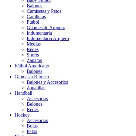
Baby Futbol
Balones
Camisetas y Petos
Canilleras
Fútbol
Guantes de Arquero
Indumentaria
Indumentaria Arquero
Medias
Redes
Shorts
Zapatos
Fútbol Americano
Balones
Gimnasia Ritmica
Balones y Accesorios
Zapatillas
Handball
Accesorios
Balones
Redes
Hockey
Accesorios
Bolas
Palos