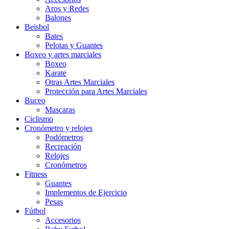
Aros y Redes
Balones
Beisbol
Bates
Pelotas y Guantes
Boxeo y artes marciales
Boxeo
Karate
Otras Artes Marciales
Protección para Artes Marciales
Buceo
Mascaras
Ciclismo
Cronómetro y relojes
Podómetros
Recreación
Relojes
Cronómetros
Fitness
Guantes
Implementos de Ejercicio
Pesas
Fútbol
Accesorios