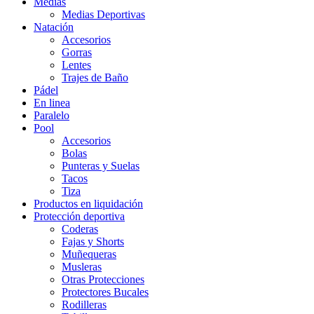
Medias
Medias Deportivas
Natación
Accesorios
Gorras
Lentes
Trajes de Baño
Pádel
En linea
Paralelo
Pool
Accesorios
Bolas
Punteras y Suelas
Tacos
Tiza
Productos en liquidación
Protección deportiva
Coderas
Fajas y Shorts
Muñequeras
Musleras
Otras Protecciones
Protectores Bucales
Rodilleras