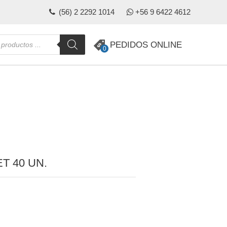
(56) 2 2292 1014
+56 9 6422 4612
da
PEDIDOS ONLINE
0
s
T 40 UN.