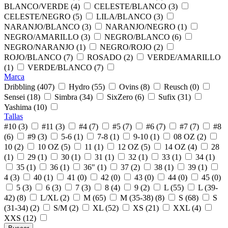
BLANCO/VERDE (4)
CELESTE/BLANCO (3)
CELESTE/NEGRO (5)
LILA/BLANCO (3)
NARANJO/BLANCO (3)
NARANJO/NEGRO (1)
NEGRO/AMARILLO (3)
NEGRO/BLANCO (6)
NEGRO/NARANJO (1)
NEGRO/ROJO (2)
ROJO/BLANCO (7)
ROSADO (2)
VERDE/AMARILLO
(1)
VERDE/BLANCO (7)
Marca
Dribbling (407)
Hydro (55)
Ovins (8)
Reusch (0)
Sensei (18)
Simbra (34)
SixZero (6)
Sufix (31)
Yashima (10)
Tallas
#10 (3)
#11 (3)
#4 (7)
#5 (7)
#6 (7)
#7 (7)
#8
(6)
#9 (3)
5-6 (1)
7-8 (1)
9-10 (1)
08 OZ (2)
10 (2)
10 OZ (5)
11 (1)
12 OZ (5)
14 OZ (4)
28
(1)
29 (1)
30 (1)
31 (1)
32 (1)
33 (1)
34 (1)
35 (1)
36 (1)
36" (1)
37 (2)
38 (1)
39 (1)
4 (3)
40 (1)
41 (0)
42 (0)
43 (0)
44 (0)
45 (0)
5 (3)
6 (3)
7 (3)
8 (4)
9 (2)
L (55)
L (39-
42) (8)
L/XL (2)
M (65)
M (35-38) (8)
S (68)
S
(31-34) (2)
S/M (2)
XL (52)
XS (21)
XXL (4)
XXS (12)