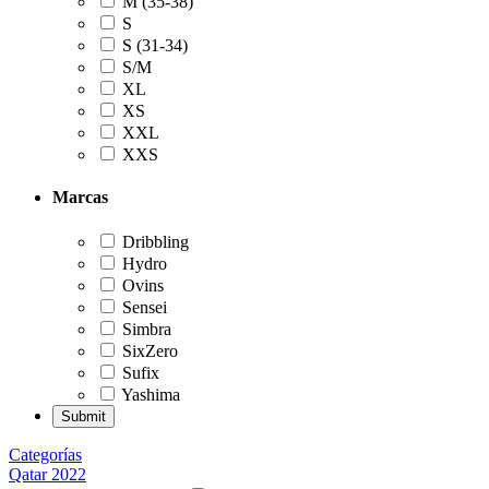
M (35-38)
S
S (31-34)
S/M
XL
XS
XXL
XXS
Marcas
Dribbling
Hydro
Ovins
Sensei
Simbra
SixZero
Sufix
Yashima
Categorías
Qatar 2022