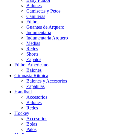
Baby Futbol
Balones
Camisetas y Petos
Canilleras
Fútbol
Guantes de Arquero
Indumentaria
Indumentaria Arquero
Medias
Redes
Shorts
Zapatos
Fútbol Americano
Balones
Gimnasia Ritmica
Balones y Accesorios
Zapatillas
Handball
Accesorios
Balones
Redes
Hockey
Accesorios
Bolas
Palos