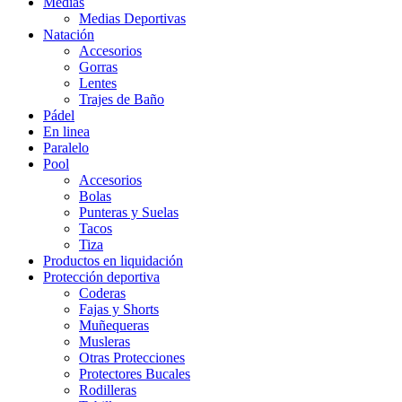
Medias
Medias Deportivas
Natación
Accesorios
Gorras
Lentes
Trajes de Baño
Pádel
En linea
Paralelo
Pool
Accesorios
Bolas
Punteras y Suelas
Tacos
Tiza
Productos en liquidación
Protección deportiva
Coderas
Fajas y Shorts
Muñequeras
Musleras
Otras Protecciones
Protectores Bucales
Rodilleras