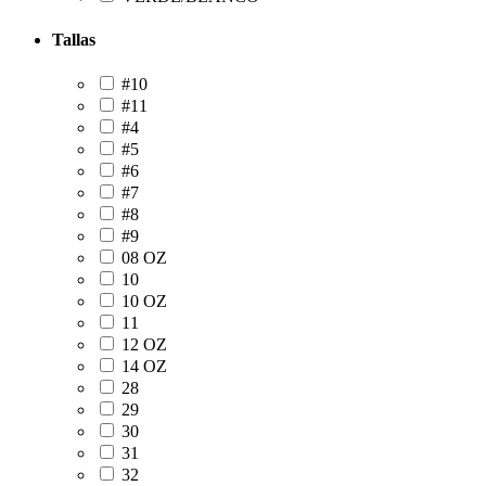
Tallas
#10
#11
#4
#5
#6
#7
#8
#9
08 OZ
10
10 OZ
11
12 OZ
14 OZ
28
29
30
31
32