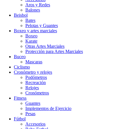
Aros y Redes
Balones
Beisbol
Bates
Pelotas y Guantes
Boxeo y artes marciales
Boxeo
Karate
Otras Artes Marciales
Protección para Artes Marciales
Buceo
Mascaras
Ciclismo
Cronómetro y relojes
Podómetros
Recreación
Relojes
Cronómetros
Fitness
Guantes
Implementos de Ejercicio
Pesas
Fútbol
Accesorios