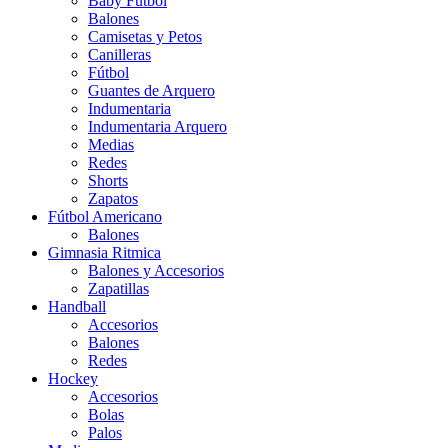
Baby Futbol
Balones
Camisetas y Petos
Canilleras
Fútbol
Guantes de Arquero
Indumentaria
Indumentaria Arquero
Medias
Redes
Shorts
Zapatos
Fútbol Americano
Balones
Gimnasia Ritmica
Balones y Accesorios
Zapatillas
Handball
Accesorios
Balones
Redes
Hockey
Accesorios
Bolas
Palos