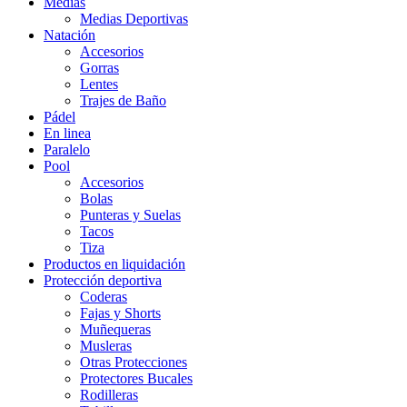
Medias
Medias Deportivas
Natación
Accesorios
Gorras
Lentes
Trajes de Baño
Pádel
En linea
Paralelo
Pool
Accesorios
Bolas
Punteras y Suelas
Tacos
Tiza
Productos en liquidación
Protección deportiva
Coderas
Fajas y Shorts
Muñequeras
Musleras
Otras Protecciones
Protectores Bucales
Rodilleras