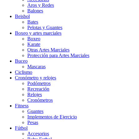
Aros y Redes
Balones
Beisbol
Bates
Pelotas y Guantes
Boxeo y artes marciales
Boxeo
Karate
Otras Artes Marciales
Protección para Artes Marciales
Buceo
Mascaras
Ciclismo
Cronómetro y relojes
Podómetros
Recreación
Relojes
Cronómetros
Fitness
Guantes
Implementos de Ejercicio
Pesas
Fútbol
Accesorios