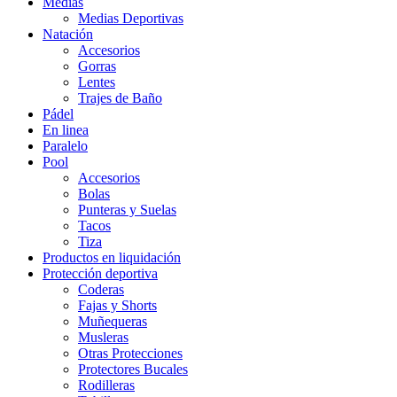
Medias
Medias Deportivas
Natación
Accesorios
Gorras
Lentes
Trajes de Baño
Pádel
En linea
Paralelo
Pool
Accesorios
Bolas
Punteras y Suelas
Tacos
Tiza
Productos en liquidación
Protección deportiva
Coderas
Fajas y Shorts
Muñequeras
Musleras
Otras Protecciones
Protectores Bucales
Rodilleras