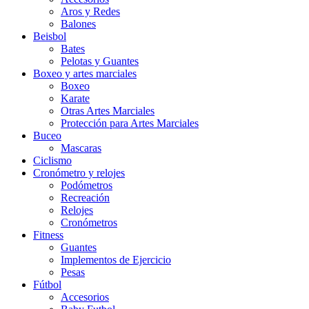
Aros y Redes
Balones
Beisbol
Bates
Pelotas y Guantes
Boxeo y artes marciales
Boxeo
Karate
Otras Artes Marciales
Protección para Artes Marciales
Buceo
Mascaras
Ciclismo
Cronómetro y relojes
Podómetros
Recreación
Relojes
Cronómetros
Fitness
Guantes
Implementos de Ejercicio
Pesas
Fútbol
Accesorios