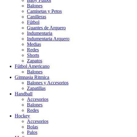
Baby Futbol
Balones
Camisetas y Petos
Canilleras
Fútbol
Guantes de Arquero
Indumentaria
Indumentaria Arquero
Medias
Redes
Shorts
Zapatos
Fútbol Americano
Balones
Gimnasia Ritmica
Balones y Accesorios
Zapatillas
Handball
Accesorios
Balones
Redes
Hockey
Accesorios
Bolas
Palos