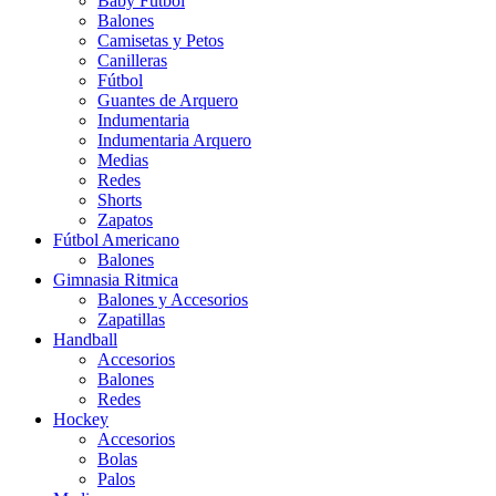
Baby Futbol
Balones
Camisetas y Petos
Canilleras
Fútbol
Guantes de Arquero
Indumentaria
Indumentaria Arquero
Medias
Redes
Shorts
Zapatos
Fútbol Americano
Balones
Gimnasia Ritmica
Balones y Accesorios
Zapatillas
Handball
Accesorios
Balones
Redes
Hockey
Accesorios
Bolas
Palos