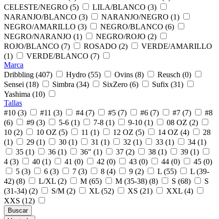
CELESTE/NEGRO (5)
LILA/BLANCO (3)
NARANJO/BLANCO (3)
NARANJO/NEGRO (1)
NEGRO/AMARILLO (3)
NEGRO/BLANCO (6)
NEGRO/NARANJO (1)
NEGRO/ROJO (2)
ROJO/BLANCO (7)
ROSADO (2)
VERDE/AMARILLO
(1)
VERDE/BLANCO (7)
Marca
Dribbling (407)
Hydro (55)
Ovins (8)
Reusch (0)
Sensei (18)
Simbra (34)
SixZero (6)
Sufix (31)
Yashima (10)
Tallas
#10 (3)
#11 (3)
#4 (7)
#5 (7)
#6 (7)
#7 (7)
#8
(6)
#9 (3)
5-6 (1)
7-8 (1)
9-10 (1)
08 OZ (2)
10 (2)
10 OZ (5)
11 (1)
12 OZ (5)
14 OZ (4)
28
(1)
29 (1)
30 (1)
31 (1)
32 (1)
33 (1)
34 (1)
35 (1)
36 (1)
36" (1)
37 (2)
38 (1)
39 (1)
4 (3)
40 (1)
41 (0)
42 (0)
43 (0)
44 (0)
45 (0)
5 (3)
6 (3)
7 (3)
8 (4)
9 (2)
L (55)
L (39-
42) (8)
L/XL (2)
M (65)
M (35-38) (8)
S (68)
S
(31-34) (2)
S/M (2)
XL (52)
XS (21)
XXL (4)
XXS (12)