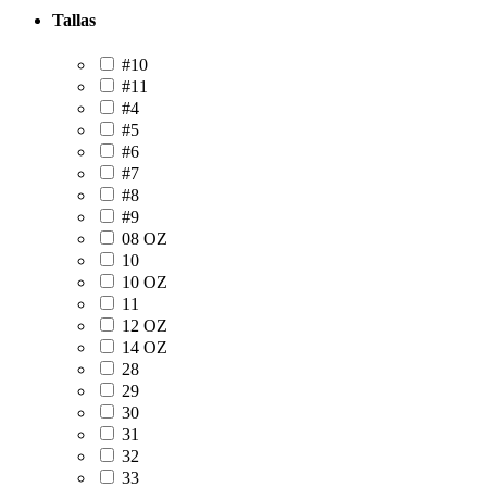
Tallas
#10
#11
#4
#5
#6
#7
#8
#9
08 OZ
10
10 OZ
11
12 OZ
14 OZ
28
29
30
31
32
33