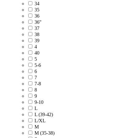
34
35
36
36"
37
38
39
4
40
5
5-6
6
7
7-8
8
9
9-10
L
L (39-42)
L/XL
M
M (35-38)