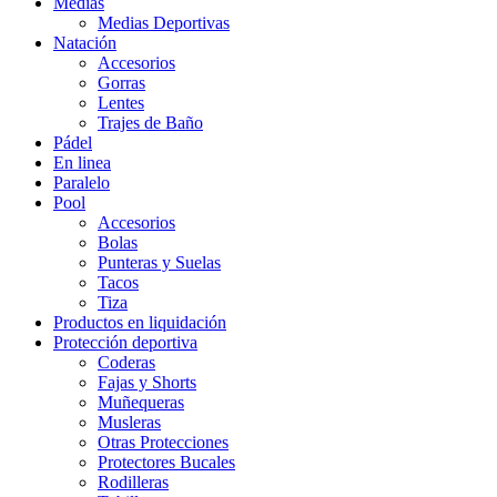
Medias
Medias Deportivas
Natación
Accesorios
Gorras
Lentes
Trajes de Baño
Pádel
En linea
Paralelo
Pool
Accesorios
Bolas
Punteras y Suelas
Tacos
Tiza
Productos en liquidación
Protección deportiva
Coderas
Fajas y Shorts
Muñequeras
Musleras
Otras Protecciones
Protectores Bucales
Rodilleras