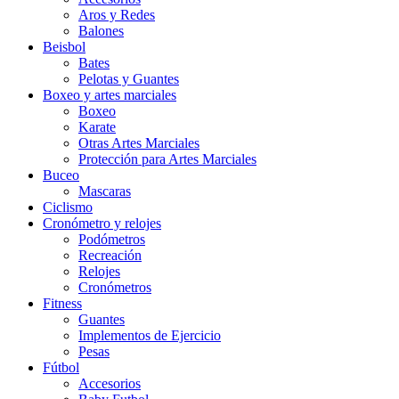
Aros y Redes
Balones
Beisbol
Bates
Pelotas y Guantes
Boxeo y artes marciales
Boxeo
Karate
Otras Artes Marciales
Protección para Artes Marciales
Buceo
Mascaras
Ciclismo
Cronómetro y relojes
Podómetros
Recreación
Relojes
Cronómetros
Fitness
Guantes
Implementos de Ejercicio
Pesas
Fútbol
Accesorios