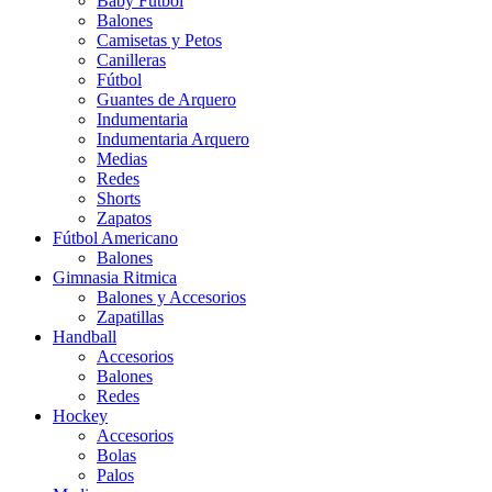
Baby Futbol
Balones
Camisetas y Petos
Canilleras
Fútbol
Guantes de Arquero
Indumentaria
Indumentaria Arquero
Medias
Redes
Shorts
Zapatos
Fútbol Americano
Balones
Gimnasia Ritmica
Balones y Accesorios
Zapatillas
Handball
Accesorios
Balones
Redes
Hockey
Accesorios
Bolas
Palos