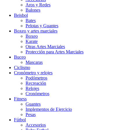
Aros y Redes
Balones
Beisbol
Bates
Pelotas y Guantes
Boxeo y artes marciales
Boxeo
Karate
Otras Artes Marciales
Protección para Artes Marciales
Buceo
Mascaras
Ciclismo
Cronómetro y relojes
Podómetros
Recreación
Relojes
Cronómetros
Fitness
Guantes
Implementos de Ejercicio
Pesas
Fútbol
Accesorios