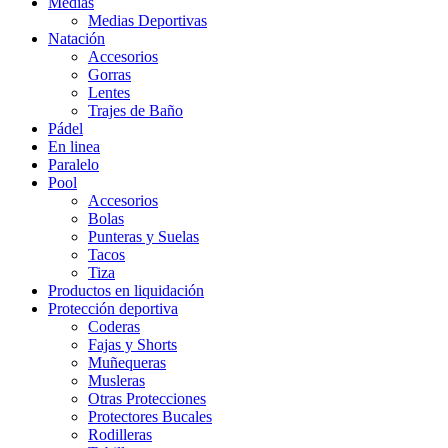
Medias
Medias Deportivas
Natación
Accesorios
Gorras
Lentes
Trajes de Baño
Pádel
En linea
Paralelo
Pool
Accesorios
Bolas
Punteras y Suelas
Tacos
Tiza
Productos en liquidación
Protección deportiva
Coderas
Fajas y Shorts
Muñequeras
Musleras
Otras Protecciones
Protectores Bucales
Rodilleras