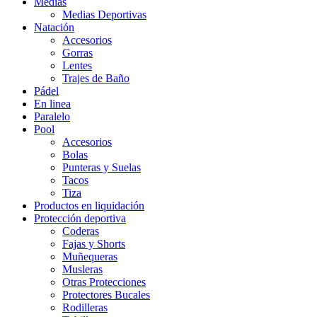
Medias
Medias Deportivas
Natación
Accesorios
Gorras
Lentes
Trajes de Baño
Pádel
En linea
Paralelo
Pool
Accesorios
Bolas
Punteras y Suelas
Tacos
Tiza
Productos en liquidación
Protección deportiva
Coderas
Fajas y Shorts
Muñequeras
Musleras
Otras Protecciones
Protectores Bucales
Rodilleras