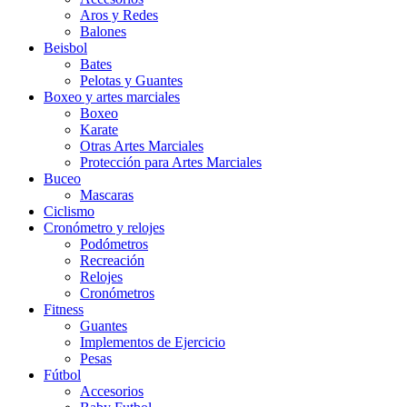
Aros y Redes
Balones
Beisbol
Bates
Pelotas y Guantes
Boxeo y artes marciales
Boxeo
Karate
Otras Artes Marciales
Protección para Artes Marciales
Buceo
Mascaras
Ciclismo
Cronómetro y relojes
Podómetros
Recreación
Relojes
Cronómetros
Fitness
Guantes
Implementos de Ejercicio
Pesas
Fútbol
Accesorios