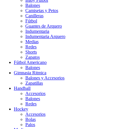
Baby Futbol
Balones
Camisetas y Petos
Canilleras
Fútbol
Guantes de Arquero
Indumentaria
Indumentaria Arquero
Medias
Redes
Shorts
Zapatos
Fútbol Americano
Balones
Gimnasia Ritmica
Balones y Accesorios
Zapatillas
Handball
Accesorios
Balones
Redes
Hockey
Accesorios
Bolas
Palos