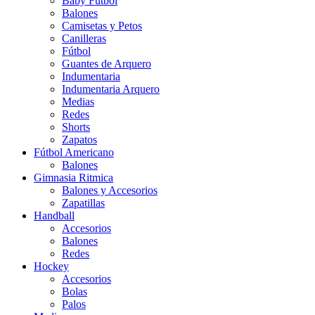
Baby Futbol
Balones
Camisetas y Petos
Canilleras
Fútbol
Guantes de Arquero
Indumentaria
Indumentaria Arquero
Medias
Redes
Shorts
Zapatos
Fútbol Americano
Balones
Gimnasia Ritmica
Balones y Accesorios
Zapatillas
Handball
Accesorios
Balones
Redes
Hockey
Accesorios
Bolas
Palos