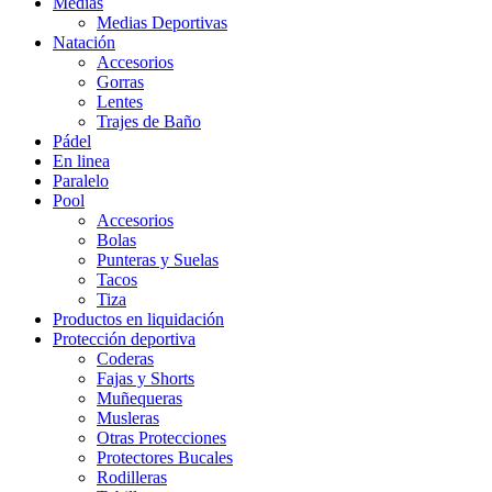
Medias
Medias Deportivas
Natación
Accesorios
Gorras
Lentes
Trajes de Baño
Pádel
En linea
Paralelo
Pool
Accesorios
Bolas
Punteras y Suelas
Tacos
Tiza
Productos en liquidación
Protección deportiva
Coderas
Fajas y Shorts
Muñequeras
Musleras
Otras Protecciones
Protectores Bucales
Rodilleras