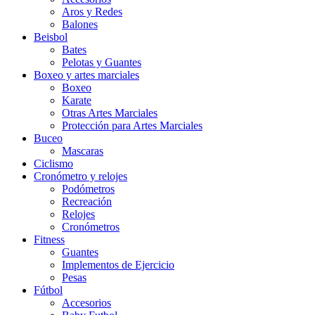
Aros y Redes
Balones
Beisbol
Bates
Pelotas y Guantes
Boxeo y artes marciales
Boxeo
Karate
Otras Artes Marciales
Protección para Artes Marciales
Buceo
Mascaras
Ciclismo
Cronómetro y relojes
Podómetros
Recreación
Relojes
Cronómetros
Fitness
Guantes
Implementos de Ejercicio
Pesas
Fútbol
Accesorios