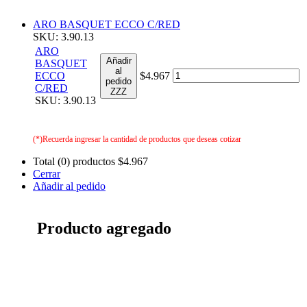
ARO BASQUET ECCO C/RED
SKU: 3.90.13
ARO
Añadir
BASQUET
al
ECCO
$4.967
pedido
C/RED
ZZZ
SKU: 3.90.13
(*)Recuerda ingresar la cantidad de productos que deseas cotizar
Total (0) productos
$4.967
Cerrar
Añadir al pedido
Producto agregado