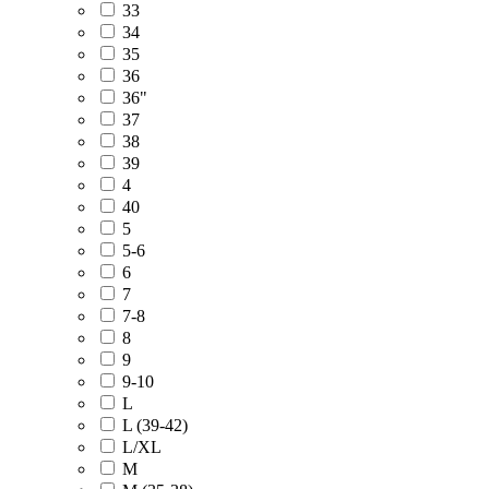
33
34
35
36
36"
37
38
39
4
40
5
5-6
6
7
7-8
8
9
9-10
L
L (39-42)
L/XL
M