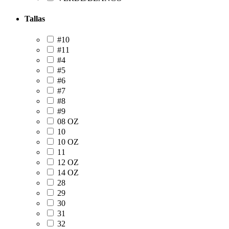
Tallas
#10
#11
#4
#5
#6
#7
#8
#9
08 OZ
10
10 OZ
11
12 OZ
14 OZ
28
29
30
31
32