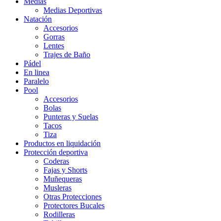
Medias
Medias Deportivas
Natación
Accesorios
Gorras
Lentes
Trajes de Baño
Pádel
En linea
Paralelo
Pool
Accesorios
Bolas
Punteras y Suelas
Tacos
Tiza
Productos en liquidación
Protección deportiva
Coderas
Fajas y Shorts
Muñequeras
Musleras
Otras Protecciones
Protectores Bucales
Rodilleras