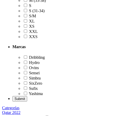
M (35-38)
S
S (31-34)
S/M
XL
XS
XXL
XXS
Marcas
Dribbling
Hydro
Ovins
Sensei
Simbra
SixZero
Sufix
Yashima
Categorías
Qatar 2022