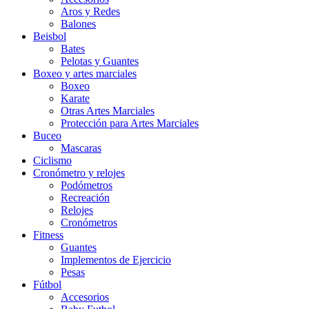
Aros y Redes
Balones
Beisbol
Bates
Pelotas y Guantes
Boxeo y artes marciales
Boxeo
Karate
Otras Artes Marciales
Protección para Artes Marciales
Buceo
Mascaras
Ciclismo
Cronómetro y relojes
Podómetros
Recreación
Relojes
Cronómetros
Fitness
Guantes
Implementos de Ejercicio
Pesas
Fútbol
Accesorios