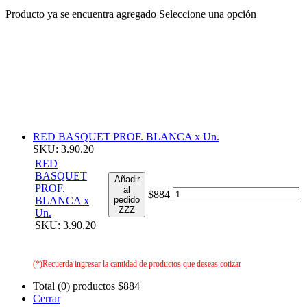
Producto ya se encuentra agregado
Seleccione una opción
RED BASQUET PROF. BLANCA x Un.
SKU: 3.90.20
RED
BASQUET
Añadir
PROF.
al
$884
BLANCA x
pedido
ZZZ
Un.
SKU: 3.90.20
(*)Recuerda ingresar la cantidad de productos que deseas cotizar
Total (0) productos
$884
Cerrar