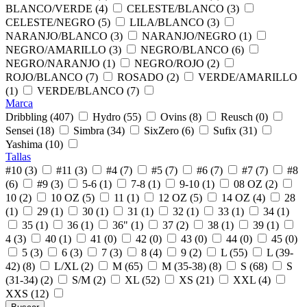
BLANCO/VERDE (4)
CELESTE/BLANCO (3)
CELESTE/NEGRO (5)
LILA/BLANCO (3)
NARANJO/BLANCO (3)
NARANJO/NEGRO (1)
NEGRO/AMARILLO (3)
NEGRO/BLANCO (6)
NEGRO/NARANJO (1)
NEGRO/ROJO (2)
ROJO/BLANCO (7)
ROSADO (2)
VERDE/AMARILLO
(1)
VERDE/BLANCO (7)
Marca
Dribbling (407)
Hydro (55)
Ovins (8)
Reusch (0)
Sensei (18)
Simbra (34)
SixZero (6)
Sufix (31)
Yashima (10)
Tallas
#10 (3)
#11 (3)
#4 (7)
#5 (7)
#6 (7)
#7 (7)
#8
(6)
#9 (3)
5-6 (1)
7-8 (1)
9-10 (1)
08 OZ (2)
10 (2)
10 OZ (5)
11 (1)
12 OZ (5)
14 OZ (4)
28
(1)
29 (1)
30 (1)
31 (1)
32 (1)
33 (1)
34 (1)
35 (1)
36 (1)
36" (1)
37 (2)
38 (1)
39 (1)
4 (3)
40 (1)
41 (0)
42 (0)
43 (0)
44 (0)
45 (0)
5 (3)
6 (3)
7 (3)
8 (4)
9 (2)
L (55)
L (39-
42) (8)
L/XL (2)
M (65)
M (35-38) (8)
S (68)
S
(31-34) (2)
S/M (2)
XL (52)
XS (21)
XXL (4)
XXS (12)