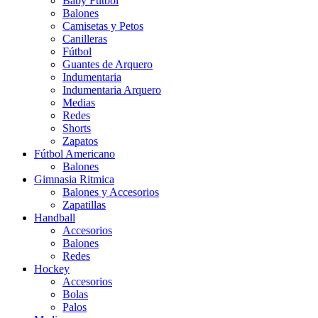
Baby Futbol
Balones
Camisetas y Petos
Canilleras
Fútbol
Guantes de Arquero
Indumentaria
Indumentaria Arquero
Medias
Redes
Shorts
Zapatos
Fútbol Americano
Balones
Gimnasia Ritmica
Balones y Accesorios
Zapatillas
Handball
Accesorios
Balones
Redes
Hockey
Accesorios
Bolas
Palos