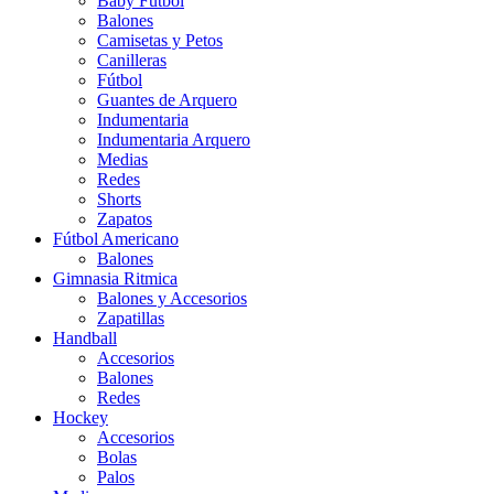
Baby Futbol
Balones
Camisetas y Petos
Canilleras
Fútbol
Guantes de Arquero
Indumentaria
Indumentaria Arquero
Medias
Redes
Shorts
Zapatos
Fútbol Americano
Balones
Gimnasia Ritmica
Balones y Accesorios
Zapatillas
Handball
Accesorios
Balones
Redes
Hockey
Accesorios
Bolas
Palos