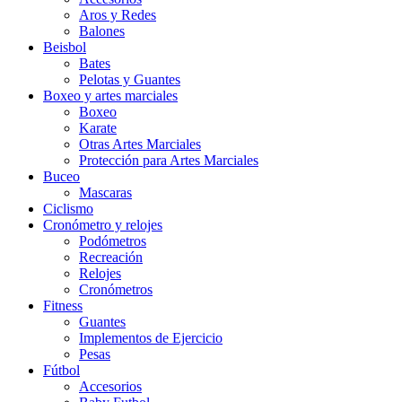
Aros y Redes
Balones
Beisbol
Bates
Pelotas y Guantes
Boxeo y artes marciales
Boxeo
Karate
Otras Artes Marciales
Protección para Artes Marciales
Buceo
Mascaras
Ciclismo
Cronómetro y relojes
Podómetros
Recreación
Relojes
Cronómetros
Fitness
Guantes
Implementos de Ejercicio
Pesas
Fútbol
Accesorios