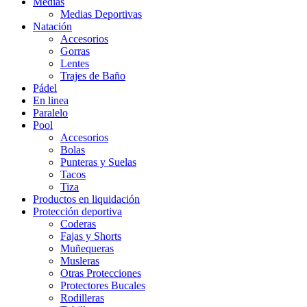
Medias
Medias Deportivas
Natación
Accesorios
Gorras
Lentes
Trajes de Baño
Pádel
En linea
Paralelo
Pool
Accesorios
Bolas
Punteras y Suelas
Tacos
Tiza
Productos en liquidación
Protección deportiva
Coderas
Fajas y Shorts
Muñequeras
Musleras
Otras Protecciones
Protectores Bucales
Rodilleras