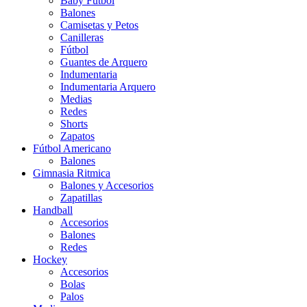
Baby Futbol
Balones
Camisetas y Petos
Canilleras
Fútbol
Guantes de Arquero
Indumentaria
Indumentaria Arquero
Medias
Redes
Shorts
Zapatos
Fútbol Americano
Balones
Gimnasia Ritmica
Balones y Accesorios
Zapatillas
Handball
Accesorios
Balones
Redes
Hockey
Accesorios
Bolas
Palos