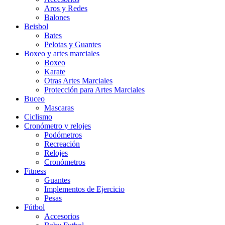
Aros y Redes
Balones
Beisbol
Bates
Pelotas y Guantes
Boxeo y artes marciales
Boxeo
Karate
Otras Artes Marciales
Protección para Artes Marciales
Buceo
Mascaras
Ciclismo
Cronómetro y relojes
Podómetros
Recreación
Relojes
Cronómetros
Fitness
Guantes
Implementos de Ejercicio
Pesas
Fútbol
Accesorios