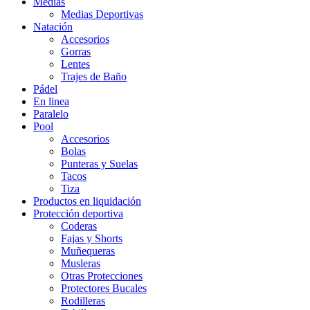
Medias
Medias Deportivas
Natación
Accesorios
Gorras
Lentes
Trajes de Baño
Pádel
En linea
Paralelo
Pool
Accesorios
Bolas
Punteras y Suelas
Tacos
Tiza
Productos en liquidación
Protección deportiva
Coderas
Fajas y Shorts
Muñequeras
Musleras
Otras Protecciones
Protectores Bucales
Rodilleras