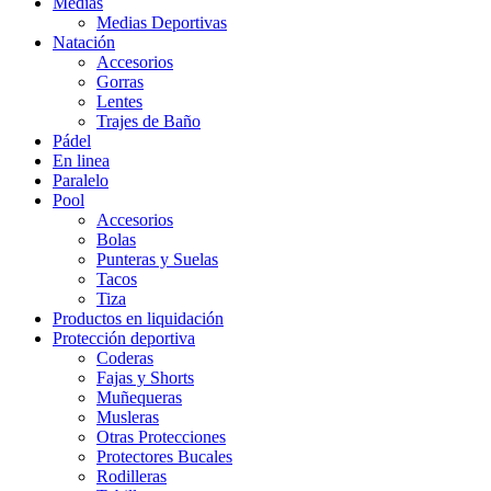
Medias
Medias Deportivas
Natación
Accesorios
Gorras
Lentes
Trajes de Baño
Pádel
En linea
Paralelo
Pool
Accesorios
Bolas
Punteras y Suelas
Tacos
Tiza
Productos en liquidación
Protección deportiva
Coderas
Fajas y Shorts
Muñequeras
Musleras
Otras Protecciones
Protectores Bucales
Rodilleras