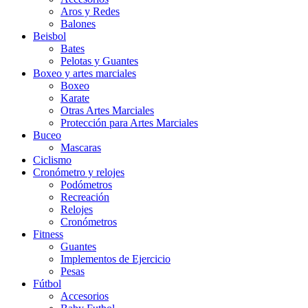
Aros y Redes
Balones
Beisbol
Bates
Pelotas y Guantes
Boxeo y artes marciales
Boxeo
Karate
Otras Artes Marciales
Protección para Artes Marciales
Buceo
Mascaras
Ciclismo
Cronómetro y relojes
Podómetros
Recreación
Relojes
Cronómetros
Fitness
Guantes
Implementos de Ejercicio
Pesas
Fútbol
Accesorios