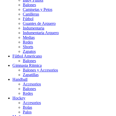
Baby Futbol
Balones
Camisetas y Petos
Canilleras
Fútbol
Guantes de Arquero
Indumentaria
Indumentaria Arquero
Medias
Redes
Shorts
Zapatos
Fútbol Americano
Balones
Gimnasia Ritmica
Balones y Accesorios
Zapatillas
Handball
Accesorios
Balones
Redes
Hockey
Accesorios
Bolas
Palos